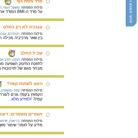
מדד מסת גוף
מילות המפתח:
משקל הגוף
,
ה
על מדד ה-BMI המודד את היחס בין משקל הגוף לגובה ודרך חישובו.
עגבניה לא רק בסלט
מילות המפתח:
ויטמינים
,
עגבנ
בין שאר מרכיביה מכילה ה
שביל החלב
מילות המפתח:
הנקה
,
חלב אם
לתזונת התינוק השפעה מכר
מבחר מגוון של תרכובות מ
האם לשתות קפה?
מילות המפתח:
קפה (משקה)
,
הקפאין בקפה גורם לעוררו
קפה?
/למידע מלא...
חומרים משמרים: דעות 
מילות המפתח:
בריאות
,
שימור
מידע על חומרי שימור מזו