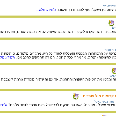
שמנת-יתר
/למידע מלא...
ייה
עגבנייה חומר הנקרא ליקופן, חומר הצבע המעניק לה את צבעה האדום, תפקידו החש
,
תינוקות
עת על התפתחותו הגופנית והשכלית לאורך כל חייו. מתקרים מלמדים, כי תינוקות שינ
זון לתינוקות (תמ"ל), אך אחרי ככלות הכול, הם רק תחליפים לחלב אם.
/למידע מלא
קפאין
ת ומקטין את העייפות הגופנית והרוחנית, אך עם זה שתייה מופרזת גורמת לעצבנות
קדומות מול עובדות
 מזון
,
צבעי מאכל
ן וצבעי מאכל - מה הם? האם הם מזיקים לבריאות? האם אפשר לוותר עליהם?
/למידע