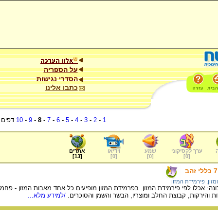
על הספריה
הסדרי נגישות
כתבו אלינו
1
-
2
-
3
-
4
-
5
-
6
-
7
-
8
-
9
-
10
דפים
ערך לקסיקוני
שמע
וידיאו
אתרים
]
13
[
]
0
[
]
0
[
]
0
[
זון
,
פירמידת המזון
נה: אכלו לפי פירמידת המזון. בפרמידת המזון מופיעים כל אחד מאבות המזון - פחמ
 והירקות, קבוצת החלב ומוצריו, הבשר והשמן והסוכרים.
/למידע מלא...