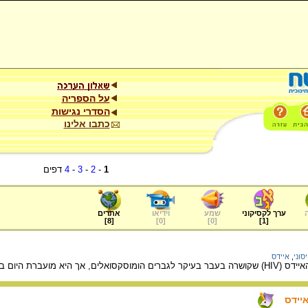
על הספריה
הסדרי נגישות
כתבו אלינו
1
-
2
-
3
-
4
דפים
ערך לקסיקוני
שמע
וידיאו
אתרים
]
8
[
]
0
[
]
0
[
]
1
[
וני
,
איידס
 באמצעות יחסים הטרוסקסואלים.
יידס