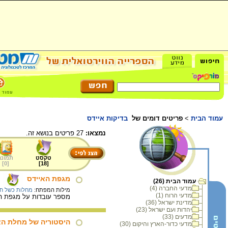
עמוד הבית
>
פריטים דומים של
בדיקות איידס
נמצאו:
27 פריטים בנושא זה.
טקסט
תמונה
]
0
[
]
18
[
מגפת האיידס
עמוד הבית (26)
מדעי החברה (4)
מילות המפתח:
מחלות כשל חיס
מדעי הרוח (1)
מספר עובדות על מגפת האיידס (HIV) שקושרה בעבר בעיקר לגברים הומוסקסואלים, אך היא מועברת היום בעיקר
מדינת ישראל (36)
יהדות ועם ישראל (23)
מדעים (33)
היסטוריה של מחלת הא
מדעי כדור-הארץ והיקום (30)