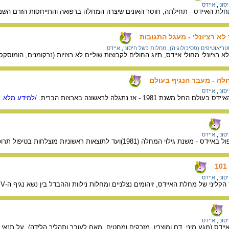
וני
,
איידס
לת האיידס - תחילתה, חוסר האונים שיצרה המחלה ברפואה והתייחסות הזרם השמרנ
 לא רציונלי - מעגל התגובות
טריאוטיפים (פסיכולוגיה)
,
מחלות כשל חיסוני
,
איידס
רציונלי מחולי איידס, תיוג החולים לקבוצות שוליים לא רצויות (נרקומנים, הומוסקסו
לה - מעבר הנגיף בעולם
וני
,
איידס
נת 1981 - אז נתגלה לראשונה בארצות הברית.
/למידע מלא...
וני
,
איידס
 (1981)ועד לתוצאות ראשוניות מוצלחות בטיפול תרופתי משולב (1996).
וני
,
איידס
 של מחלת האיידס, זיהומים נצלניים ומחלות נילוות וההבדל בין נשא נגיף ה-HIV לחולה איידס.
וני
,
איידס