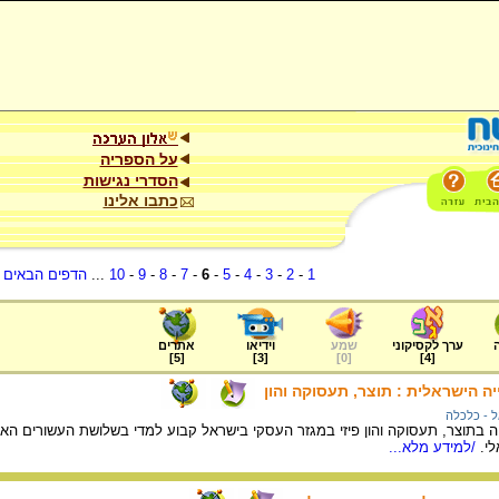
על הספריה
הסדרי נגישות
כתבו אלינו
1
-
2
-
3
-
4
-
5
-
6
-
7
-
8
-
9
-
10
...
הדפים הבאים
.
ערך לקסיקוני
שמע
וידיאו
אתרים
]
5
[
]
3
[
]
0
[
]
4
[
ה הישראלית : תוצר, תעסוקה והון
 - כלכלה
בתוצר, תעסוקה והון פיזי במגזר העסקי בישראל קבוע למדי בשלושת העשורים האחר
י.
/למידע מלא...