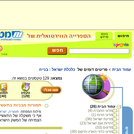
עמוד הבית
>
פריטים דומים של
כלכלת ישראל : בנייה
נמצאו:
129 טקסטים בנושא זה.
טקסט
תמונה
]
40
[
]
129
[
תמורות מבניות בתעשיי
עמוד הבית (26)
מדעי החברה (4)
מילות המפתח:
תעשייה
,
ישראל
מדעי הרוח (1)
אף כי משקלה של התעשייה 
מדינת ישראל (36)
הצמיחה של המשק הישראל
יהדות ועם ישראל (23)
מדעים (33)
מדעי כדור-הארץ והיקום (30)