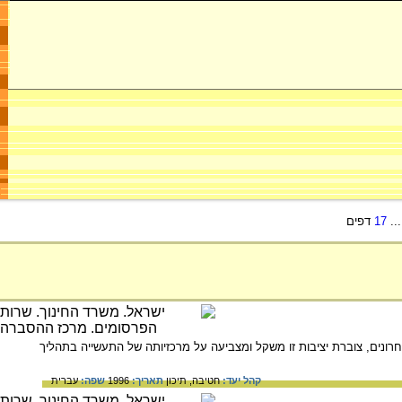
..
17
דפים
ונים, צוברת יציבות זו משקל ומצביעה על מרכזיותה של התעשייה בתהליך
קהל יעד:
חטיבה,
תיכון
תאריך:
1996
שפה:
עברית