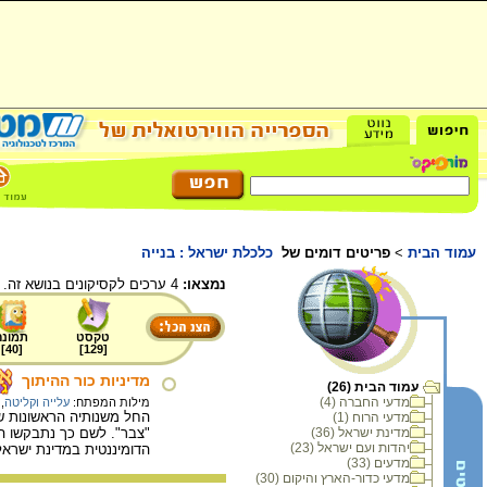
עמוד הבית
>
פריטים דומים של
כלכלת ישראל : בנייה
נמצאו:
4 ערכים לקסיקונים בנושא זה.
טקסט
תמונה
]
40
[
]
129
[
מדיניות כור ההיתוך
עמוד הבית (26)
מדעי החברה (4)
מילות המפתח:
עלייה וקליטה
,
החל משנותיה הראשונות של
מדעי הרוח (1)
מדינת ישראל (36)
"צבר". לשם כך נתבקשו הי
יהדות ועם ישראל (23)
הדומיננטית במדינת ישראל
מדעים (33)
מדעי כדור-הארץ והיקום (30)