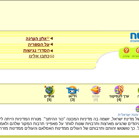
על הספריה
הסדרי נגישות
כתבו אלינו
ערך לקסיקוני
שמע
וידיאו
אתרים
]
5
[
]
3
[
]
0
[
]
4
[
זהות ישראלית
 מדינת ישראל, יושמה בה מדיניות המכונה "כור ההיתוך". מטרת המדיניות הייתה לי
הודים שהגיעו מארצות ותרבויות שונות לוותר על מאפייני תרבות המקור שלהם ול
. כך טושטשו זהותם ותרבותם של העולים ממדינות האסלאם והעולים ממדינות מזרח 