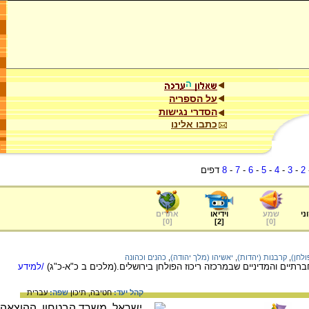
על הספריה
הסדרי נגישות
כתבו אלינו
2
-
3
-
4
-
5
-
6
-
7
-
8
דפים
ני
שמע
וידיאו
אתרים
]
0
[
]
2
[
]
0
[
לחן)
,
קרבנות (יהדות)
,
יאשיהו (מלך יהודה)
,
כהנים וכהונה
תיים והמדיניים שבמרכזה ריכוז הפולחן בירושלים.(מלכים ב כ"א-כ"ג)
/למידע
קהל יעד:
חטיבה,
תיכון
שפה:
עברית