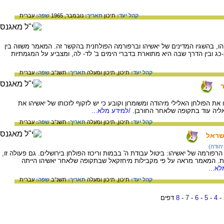
קהל יעד:
תיכון
תאריך:
נובמבר, 1965
שפה:
עברית
ו, בהשגיו המדינים של יאשיהו וברפורמה הפולחנית בהקשר זה. המאמר משווה בין
 ובין הדרך שבה היא מתוארת בדברי הימים ב' לד- לה, ומצביע על המגמתיות
קהל יעד:
תיכון,
תיכון ומעלה
תאריך:
תשנ"ב
שפה:
עברית
ר
הפולחן האלילי מיהודה ומשומרון וקובע כי יש לזקוף לזכותו של יאשיהו את
ליה עוד בתקופה שלאחר החורבן.
/למידע מלא...
קהל יעד:
תיכון,
תיכון ומעלה
תאריך:
תשנ"ב
שפה:
עברית
שראל
יהודה)
רמה של יאשיהו: ביטול עבודת ה' בבמות וריכוז הפולחן בירושלים. גם פעולה זו,
שות. המאמר מראה על פי מקבילות מיחזקאל שבתקופה שלאחר יאשיהו הייתה
א...
קהל יעד:
תיכון,
תיכון ומעלה
תאריך:
תשנ"ב
שפה:
עברית
-
4
-
5
-
6
-
7
-
8
דפים