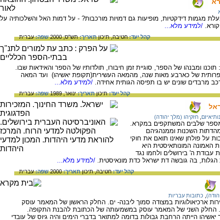
רא
 מגמות דידקטיות, מופיעות גם דמויות מורכבות? - על דמות האל והשלכותיה על
קורא.
/למידע מלא...
קהל יעד:
חטיבה,
תיכון
תאריך:
תש"ס; 2000
שפה:
עברית
ו ומבנהו של הספר, סוגיית זמן חיבורו, תולדותיו של הספר והאידאות שבו.
ספרותית של כארבע מאות שנה, מהמאה העשירית(תקופת יאשיהו) ועד המאה
כב מרבדים שונים יש בו תפיסה הגותית אחידה.
/למידע מלא...
קהל יעד:
תיכון
תאריך:
ינואר, 1989
שפה:
עברית
אל
ותיאיזם
,
חזקיהו (מלך יהודה)
מספר שלבים המשתקפים במקרא.
מהדתות השכנות וממנהגיהם
ות על פולחן שאינו תואם את חוקי
 האמונה המונותאיסטית היא
ת עבודת ה' בירושלים ולחמו נגד
הגלות, בה גובשה דת ישראל כדת מונאיסטית.
/למידע מלא...
קהל יעד:
חטיבה,
תיכון
תאריך:
2000
שפה:
עברית
הודה)
,
כתובות עבריות
 ארכיאולוגיות במצודה סמוך ליבנה- ים. החלק הראשון של המאמר עוסק
. החלק השני של המאמר עוסק במשמעותה של הכתובת להבנת התקופה.
שיהו הייתה הרחבת גבולות בדומה למתואר בדברי הימים והיה גיוס של עובדי