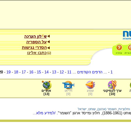
על הספריה
הסדרי נגישות
כתבו אלינו
1
- ...
הדפים הקודמים
...
11
-
12
-
13
-
14
-
15
-
16
-
17
-
18
-
19
-
20
ערך לקסיקוני
שמע
וידיאו
אתרים
]
13
[
]
0
[
]
0
[
]
10
[
וחלוציות
,
השומר (ארגון)
,
שוחט, ישראל
רגון "השומר".
/למידע מלא...