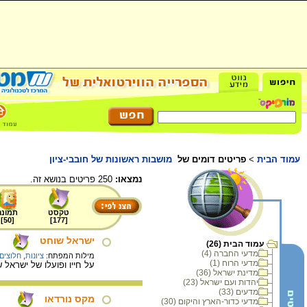
עמוד הבית
>
פריטים דומים של
מושבות ראשונות של חובבי-ציון
נמצאו:
250 פריטים בנושא זה.
טקסט
תמונה
]
50
[
]
177
[
ישראל שוחט
עמוד הבית (26)
מדעי החברה (4)
מילות המפתח:
ציונות
,
חלוצים 
מדעי הרוח (1)
על חייו ופועלו של ישראל שוחט (1886-1961), חלוץ ומייסד א
מדינת ישראל (36)
יהדות ועם ישראל (23)
מדעים (33)
מקס נורדאו
מדעי כדור-הארץ והיקום (30)