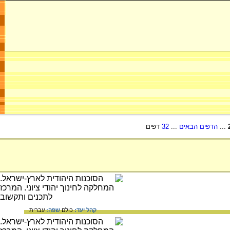
...
הדפים הבאים
...
32
דפים
קהל יעד:
כולם
שפה:
עברית