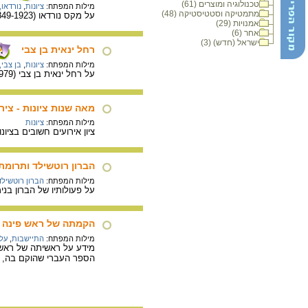
טכנולוגיה ומוצרים (61)
מילות המפתח:
ציונות
,
נורדאו,
מתמטיקה וסטטיסטיקה (48)
על מקס נורדאו (1849-1923) שהיה בין מייסדי הארגון הציוני העולמי, פילוסוף, סופר, נואם בחסד ורופא.
אמנויות (29)
אחר (6)
ישראל (חדש) (3)
רחל ינאית בן צבי
מילות המפתח:
ציונות
,
בן צבי,
על רחל ינאית בן צבי (1886-1979) שהייתה ממנהיגות תנועת העבודה, מחנכת וסופרת.
מאה שנות ציונות - ציר הזמ
מילות המפתח:
ציונות
ציון אירועים חשובים בציונות ב
הברון רוטשילד ותרומתו
מילות המפתח:
הברון רוטשילד
על פעולותיו של הברון בנימ
הקמתה של ראש פינה
מילות המפתח:
התיישבות
,
עלי
מידע על ראשיתה של ראש פ
הספר העברי שהוקם בה, ועל