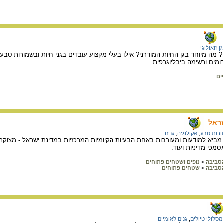
גן זואולוגי
ן? מה מיוחד בגן החיות המודרני? אילו בעלי מקצוע עובדים בגני חיות ובשמורות טב
מים ורשימה ביבליוגרפית.
ים
ראל
רות טבע
,
אקולוגיה
,
גנים
ביא למודעות ומעורבות באחת הבעיות הקיומיות המרכזיות במדינת ישראל - מצוק
מכי מדיניות ועוד.
הסביבה
>
נופים ושטחים פתוחים
הסביבה
>
שטחים פתוחים
מסלולי טיולים
,
גנים לאומיים