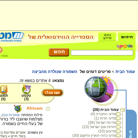
עמוד הבית
>
פריטים דומים של
השמורה שנולדה מהביצה
נמצאו:
4 אתרים בנושא זה.
טקסט
תמונה
]
5
[
]
3
[
Africam
עמוד הבית (26)
מדעי החברה (4)
מילות המפתח:
שמורות טבע
,
מדעי הרוח (1)
מצלמות שהוצבו ליד בורות
מדינת ישראל (36)
של בעלי-החיים בשמורה.
יהדות ועם ישראל (23)
מדעים (33)
עץ נושאים:
אזורים ומדינות ב
מדעי כדור-הארץ והיקום (30)
בעלי חיים
>
בעלי 