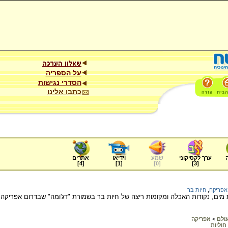
על הספריה
הסדרי נגישות
כתבו אלינו
ערך לקסיקוני
שמע
וידיאו
אתרים
]
4
[
]
1
[
]
0
[
]
3
[
אפריקה
,
חיות בר
 מים, נקודות האכלה ומקומות ריצה של חיות בר בשמורת "דג'ומה" שבדרום אפריק
עולם
>
אפריקה
חוליות