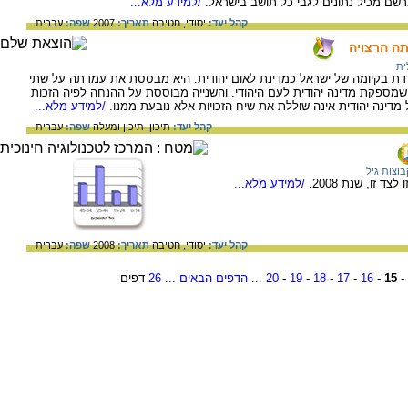
רשם מכיל נתונים לגבי כל תושב בישראל.
/למידע מלא...
קהל יעד:
יסודי,
חטיבה
תאריך:
2007
שפה:
עברית
תה הרצויה
ית
 בקיומה של ישראל כמדינת לאום יהודית. היא מבססת את עמדתה על שתי
מספקת מדינה יהודית לעם היהודי. והשנייה מבוססת על ההנחה לפיה הזכות
 מדינה יהודית אינה שוללת את שיח הזכויות אלא נובעת ממנו.
/למידע מלא...
קהל יעד:
תיכון,
תיכון ומעלה
שפה:
עברית
בוצות גיל
 זו, שנת 2008.
/למידע מלא...
קהל יעד:
יסודי,
חטיבה
תאריך:
2008
שפה:
עברית
-
15
-
16
-
17
-
18
-
19
-
20
...
הדפים הבאים
...
26
דפים