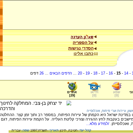
על הספריה
הסדרי נגישות
כתבו אלינו
-
14
-
15
-
16
-
17
-
18
-
19
-
20
...
הדפים הבאים
...
26
דפים
ני
שמע
וידיאו
אתרים
]
29
[
]
0
[
]
0
[
שון
,
עיירות וערי פיתוח
,
אוכלוסייה
במדינת ישראל היא הקמתן של עיירות הפיתוח, במספר רב ותוך זמן קצר. ההחלטה
ישבים בעקבות לחץ ההגירה וצורכי קליטת העלייה. על הקמת עיירות הפיתוח, דגם
 ואוכלוסייתן.
/למידע מלא...
קהל יעד:
חטיבה,
תיכון
תאריך:
תשנ"ח;1997
שפה:
עברית