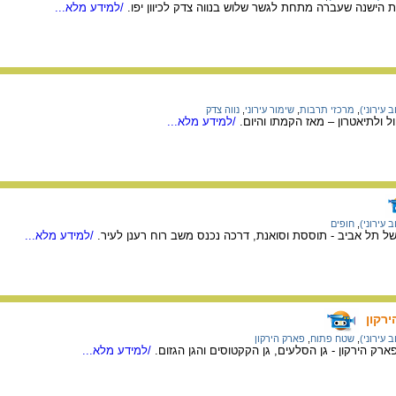
 הישנה שעברה מתחת לגשר שלוש בנווה צדק לכיוון יפו.
/למידע מלא...
 עירוני)
,
מרכזי תרבות
,
שימור עירוני
,
נווה צדק
ל ולתיאטרון – מאז הקמתו והיום.
/למידע מלא...
 עירוני)
,
חופים
של תל אביב - תוססת וסואנת, דרכה נכנס משב רוח רענן לעיר.
/למידע מלא...
רקון
 עירוני)
,
שטח פתוח
,
פארק הירקון
ארק הירקון - גן הסלעים, גן הקקטוסים והגן הגזום.
/למידע מלא...