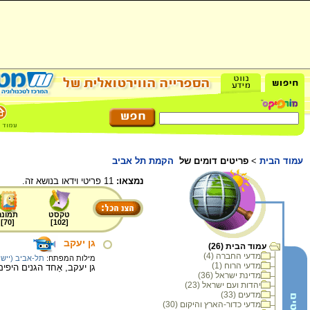
עמוד הבית
>
פריטים דומים של
הקמת תל אביב
נמצאו:
11 פריטי וידאו בנושא זה.
טקסט
תמונה
]
70
[
]
102
[
גן יעקב
עמוד הבית (26)
מדעי החברה (4)
מילות המפתח:
תל-אביב (יישוב
מדעי הרוח (1)
גן יעקב, אַחד הגנים היפי
מדינת ישראל (36)
יהדות ועם ישראל (23)
מדעים (33)
מדעי כדור-הארץ והיקום (30)