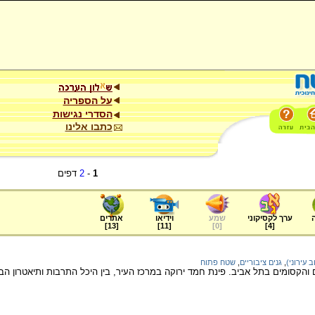
על הספריה
הסדרי נגישות
כתבו אלינו
1
-
2
דפים
ערך לקסיקוני
שמע
וידיאו
אתרים
]
13
[
]
11
[
]
0
[
]
4
[
 עירוני)
,
גנים ציבוריים
,
שטח פתוח
ם והקסומים בתל אביב. פינת חמד ירוקה במרכז העיר, בין היכל התרבות ותיאטרון הב