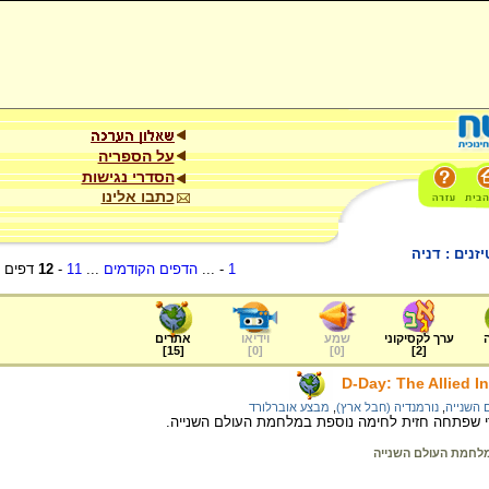
על הספריה
הסדרי נגישות
כתבו אלינו
נים : דניה
1
- ...
הדפים הקודמים
...
11
-
12
דפים
ערך לקסיקוני
שמע
וידיאו
אתרים
]
15
[
]
0
[
]
0
[
]
2
[
D-Day: The Allied 
השנייה
,
נורמנדיה (חבל ארץ)
,
מבצע אוברלורד
י שפתחה חזית לחימה נוספת במלחמת העולם השנייה.
לחמת העולם השנייה