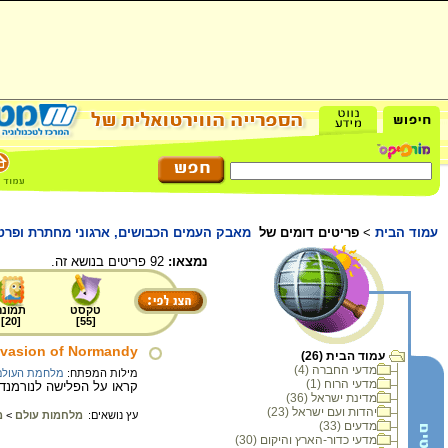
עמוד הבית
>
פריטים דומים של
מאבק העמים הכבושים, ארגוני מחתרת ופרטיז
נמצאו:
92 פריטים בנושא זה.
טקסט
תמונה
]
20
[
]
55
[
Invasion of Normandy
עמוד הבית (26)
מדעי החברה (4)
מילות המפתח:
מלחמת העולם 
מדעי הרוח (1)
קראו על הפלישה לנורמנד
מדינת ישראל (36)
יהדות ועם ישראל (23)
עץ נושאים:
מלחמות עולם
>
מ
מדעים (33)
מדעי כדור-הארץ והיקום (30)