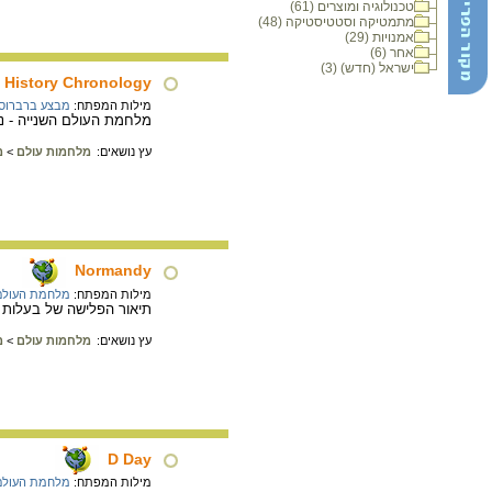
טכנולוגיה ומוצרים (61)
מתמטיקה וסטטיסטיקה (48)
אמנויות (29)
אחר (6)
ישראל (חדש) (3)
 History Chronology
מילות המפתח:
מבצע ברברוס
מלחמת העולם השנייה - נקו
עץ נושאים:
מלחמות עולם
>
מ
Normandy
מילות המפתח:
מלחמת העולם 
תיאור הפלישה של בעלות הברית לנורמנד
עץ נושאים:
מלחמות עולם
>
מ
D Day
מילות המפתח:
מלחמת העולם 