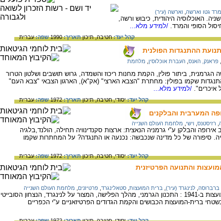
רד גטו וארשה
,
וארשה (עיר)
יה. האוכלוסיה היהודית, כיבוש ורשה,
סול הסופי והמרד.
/למידע מלא...
קהל יעד:
חטיבה,
תיכון
תאריך:
1990
שפה:
עברית
ותנועת ההתנגדות הפולנית
פראנק, האנס
,
העברת אוכלוסין
,
מלחמת
רמניה ב-1939: מהלך הפלישה הגרמנית, ביתור פולין, הקמת מחנות ריכוז והשמדה, גרוש תושבים ושלטון הטרור
תנגדות שקמו בפולין: מחתרת "הצבא הארצי" (אק"א), הארגון הצבאי "צבא העם"
 איכרים".
/למידע מלא...
קהל יעד:
יסודי,
חטיבה,
תיכון
תאריך:
1972
שפה:
עברית
ופה המערבית והבלקנים
,
רזיסטנס
,
וישי
,
מלחמת העולם השנייה
רופה והבלקן ע"י גרמניה הנאצית: ארצות סקנדינוויה תחילה, הולנד,בלגיה
לביה. סיפורה של כל מדינה שנכבשה: נכנעה או התנגדה? על המחתרות שקמו
קהל יעד:
יסודי,
חטיבה,
תיכון
תאריך:
1972
שפה:
עברית
ועצות והתנועה הפרטיזנית
ברברוסה
,
לנינגרד (עיר)
,
ברית המועצות
,
סטאלינגרד
,
פרטיזנים
,
מלחמת העולם השנייה
"מבצע ברברוסה"- פלישת גרמניה לברית המועצות ב-1941 : התכנון הגרמני, מהלך הפלישה, המצור על לנינגרד, הנצחון הסובייטי
שטחי ברית-המועצות הכבושים והקמת הגדודים הפרטיזאניים ע"י הכפריים
קהל יעד:
יסודי,
חטיבה,
תיכון
תאריך:
1972
שפה:
עברית