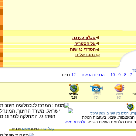
על הספריה
הסדרי נגישות
כתבו אלינו
ד
-
7
-
8
-
9
-
10
...
הדפים הבאים
...
12
דפים
ני
שמע
וידיאו
אתרים
]
15
[
]
0
[
]
0
[
רה
,
יחסים בין גושיים
,
נשק גרעיני
 המעצמות, שבאו בעקבות הטלת
י סיום מלחמת העולם השניה.
/למידע מלא...
קהל יעד:
חטיבה
שפה:
עברית