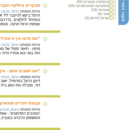
טכנולוגיה ומוצרים (61)
מבקרים בחלקת הקבר של 
מתמטיקה וסטטיסטיקה (48)
אמנויות (29)
מילות המפתח:
הרצל, בנימין 
אחר (6)
הרצל ביקש להיקבר ליד אב
ישראל (חדש) (3)
עצמות הרצל ארצה, ונטמנו
"אם תרצו אין זו אגדה
מילות המפתח:
הרצל, בנימין 
מימין - תיאור סמלי של מש
הזה בוא יבוא אחריו הדור 
"אם חפצים אתם - אין 
מילות המפתח:
הרצל, בנימין 
דיוקן הרצל בפרופיל, יושב
דוד, מובילה את המון בית 
קבוצת חברים ממועדון 'ה
מילות המפתח:
ציונות
,
חבת ציו
והמשפטן הרברט בנטביץ, ומ