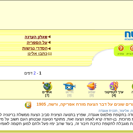
על הספריה
הסדרי נגישות
כתבו אלינו
1
-
2
דפים
ערך לקסיקוני
שמע
וידיאו
אתרים
]
7
[
]
0
[
]
0
[
]
4
[
ים שונים על דבר הצעת מזרח אפריקה, ורשה, 1905
ה, אליעזר
,
תכנית אוגנדה
הודה בתקופת פולמוס אוגנדה, שפרץ בתנועה הציונית סביב הצעת ממשלת בריטניה 
מרוכזת. בן-יהודה קרא לאמץ הצעה זאת, מתוקף הטענה שבטחון העם חשוב על מיקו
ת מוגבלת לתקופת כתיבת חיבור זה, בעוד שרוב ימיו פעל ולחם למען תקומה לאומי