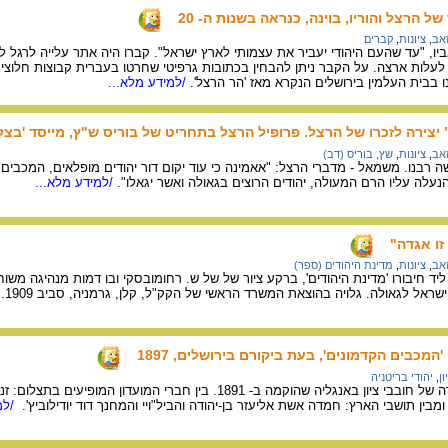
הרצל והוריו, בוינה, כנראה בשנות ה- 20
זאב
,
ציונות
,
קברים
יו, "עד שהעם היהודי יעביר את עצמותי לארץ ישראל". קברו היה אתר עלייה לרגל לצ
 בבית העלמין בירושלים הנקרא מאז 'הר הרצל'.
/למידע מלא...
" יצירה לזכרו של הרצל. פרופיל הרצל בתחריט של בוריס ש"ץ, מייסד 'בצ
זאב
,
ציונות
,
שץ, בוריס (דב)
ה רבנו. משמאל - מדברי הרצל: "אאמינה כי עוד יקום דור יהודים מופלאים, המכבים ע
הנעלה עליו הרם המעולה, יהודים הרוצים בגאולה ואשר יגאלו".
/למידע מלא...
זו אגדה"
זאב
,
ציונות
,
מדינת היהודים (ספר)
 ליד חיבורו 'מדינת היהודים', ברקע ציור של של ש. רחומובסקי ובו דמות מנהיגה משו
ישראל לגאולה. גלויה בהוצאת המשרד הראשי של הקק"ל, קלן, גרמניה, סביב 1909.
/
מכבים הקדמונים', בעת ביקורם בירושלים, 1897
ן
,
יהודי בריטניה
'המכבים הקדמונים' - אגודה של חובבי ציון באנגליה שהוקמה ב- 1891. בין חבר
בין תושבי הארץ: חמדה אשת אליעזר בן-יהודה והביל"ויי והמחנך דוד יודילוביץ'.
/למ