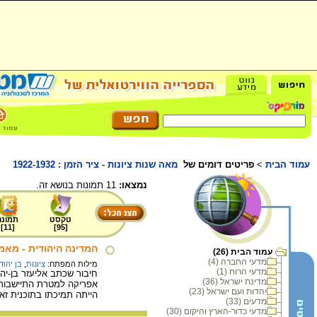
עמוד הבית
>
פריטים דומים של
מאה שנות ציונות - ציר הזמן : 1922-1932
נמצאו:
11 תמונות בנושא זה.
טקסט
תמונה
]
11
[
]
95
[
המדינה היהודית - מאמר
עמוד הבית (26)
מדעי החברה (4)
מילות המפתח:
ציונות
,
בן יהוד
מדעי הרוח (1)
חיבור שכתב אליעזר בן-י
מדינת ישראל (36)
אפריקה למטרת התיישבות 
יהדות ועם ישראל (23)
הייתה תמיכתו בתוכנית זא
מדעים (33)
מדעי כדור-הארץ והיקום (30)