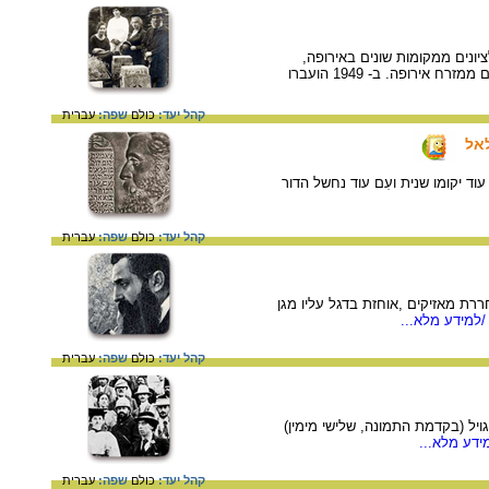
יונים ממקומות שונים באירופה,
ובמיוחד לחלוצים, בדרכם לעלות ארצה. על הקבר ניתן להבחין בכתובות גרפיטי שחרטו בעברית קבוצות חלוצים ממזרח אירופה. ב- 1949 הועברו
קהל יעד:
כולם
שפה:
עברית
לאל
וד יקומו שנית ועִם עוד נחשל הדור
קהל יעד:
כולם
שפה:
עברית
חררת מאזיקים ,אוחזת בדגל עליו מגן
למידע מלא...
קהל יעד:
כולם
שפה:
עברית
י המועדון המופיעים בתצלום: זנגויל (בקדמת התמונה, שלישי מימין)
ידע מלא...
קהל יעד:
כולם
שפה:
עברית