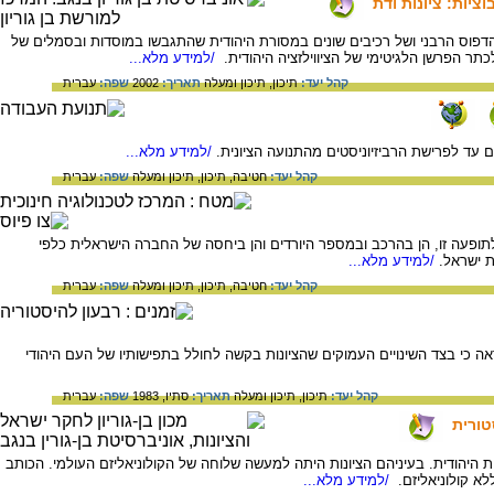
ציות: ציונות ודת
של הדפוס הרבני ושל רכיבים שונים במסורת היהודית שהתגבשו במוסדות ובסמלים של
כתר הפרשן הלגיטימי של הציווילזציה היהודית.
/למידע מלא...
קהל יעד:
תיכון,
תיכון ומעלה
תאריך:
2002
שפה:
עברית
עד לפרישת הרביזיוניסטים מהתנועה הציונית.
/למידע מלא...
קהל יעד:
חטיבה,
תיכון,
תיכון ומעלה
שפה:
עברית
תופעה זו, הן בהרכב ובמספר היורדים והן ביחסה של החברה הישראלית כלפי
 ישראל.
/למידע מלא...
קהל יעד:
חטיבה,
תיכון,
תיכון ומעלה
שפה:
עברית
ה כי בצד השינויים העמוקים שהציונות בקשה לחולל בתפישותיו של העם היהודי
קהל יעד:
תיכון,
תיכון ומעלה
תאריך:
סתיו, 1983
שפה:
עברית
טורית
 היהודית. בעיניהם הציונות היתה למעשה שלוחה של הקולוניאליזם העולמי. הכותב
לא קולוניאליזם.
/למידע מלא...