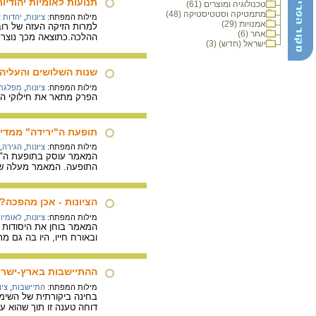
תנועות לאומיות יהודיות
טכנולוגיה ומוצרים (61)
מתמטיקה וסטטיסטיקה (48)
מילות המפתח:
ציונות
,
יהדות 
אמנויות (29)
למרות הזיקה העזה של רוב 
אחר (6)
ההלכה.כתוצאה מכך נוצר עי
ישראל (חדש) (3)
שנות השלושים והעליה 
מילות המפתח:
ציונות
,
מפלגת 
הפרק מתאר את חילוקי הדע
תופעת ה"ירידה" ממדי
מילות המפתח:
ציונות
,
הגירה
,
המאמר עוסק בתופעת ה"ירי
התופעה. המאמר מעלה שאל
הציונות - אכן מהפכה?
מילות המפתח:
ציונות
,
לאומיות
המאמר בוחן את היסודות ה
ובאורח חייו, היו בה גם מר
ההתיישבות בארץ-ישראל
מילות המפתח:
התיישבות
,
ציו
בחינה ביקורתית של השימו
דוחה טענה זו תוך שהוא עור