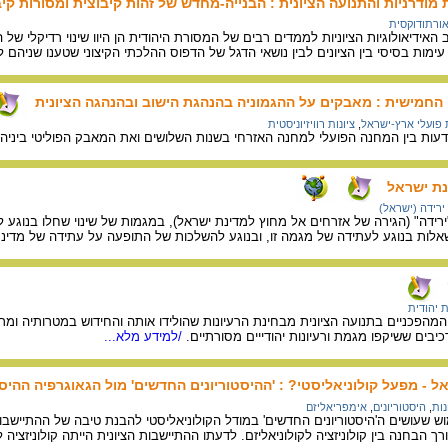
 מודרניות והתנועה הציונית : הבנייה-מחדש של זהות קיבוצית ומסורות קיבו
אורתודוקסית
האידיאולוגיות הציוניות לממדים רבים של המסורת היהודית הן היוו שינוי רדיקלי 
מות בסיסי בין הציונים לבין נושאי הדגל של הדפוס ההלכתי הקיצוני שטענו שניהם ל
החמישית : מאבקים על ההגמוניה בהנהגת הישוב ובהנהגה הציונית
פועלי ארץ-ישראל
,
ציונות רוויזיוניסטית
ות בין המחנה הפועלי למחנה האזרחי בשנות השלושים ואת המאבק הפוליטי ביניהם 
נת ישראל
ירידה (ישראל)
דה" (הגירה של אזרחים אל מחוץ למדינת ישראל), במגמות של שינוי שחלו בנוגע ל
ות בנוגע לעתידה של מגמה זו, ובנוגע להשלכות של התופעה על עתידה של מדינת
 יהודית
מהפכניים בתנועה הציונית מבחינת הרעיונות שהולידו אותה והחידוש במטרותיה ומרא
כיבים ששיקפו מגמת ורעיונות יהודייים מסורתיים.
/למידע מלא...
 - מפעל קולוניאליסטי? : 'ההיסטוריונים החדשים' מול הגאוגרפיה ההיס
נות
,
היסטוריונים
,
אימפריאליזם
ש שעושים ה'היסטוריונים החדשים' במודל הקולוניאליסטי להבנת טיבה של ההתיישבות
ך הבחנה בין קולוניזציה לקולוניאליזם. לדעתו ההתיישבות הציונית הייתה קולוניזציה ל