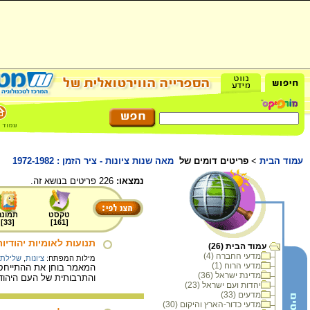
עמוד הבית
>
פריטים דומים של
מאה שנות ציונות - ציר הזמן : 1972-1982
נמצאו:
226 פריטים בנושא זה.
טקסט
תמונה
]
33
[
]
161
[
תנועות לאומיות יהודיות
עמוד הבית (26)
מדעי החברה (4)
מילות המפתח:
ציונות
,
שלילת 
מדעי הרוח (1)
המאמר בוחן את ההתייחסות
מדינת ישראל (36)
והתרבותית של העם היהודי
יהדות ועם ישראל (23)
מדעים (33)
מדעי כדור-הארץ והיקום (30)