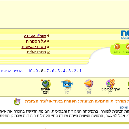
על הספריה
הסדרי נגישות
כתבו אלינו
1
-
2
-
3
-
4
-
5
-
6
-
7
-
8
-
9
-
10
...
הדפים הבאים
.
ערך לקסיקוני
שמע
וידיאו
אתרים
]
28
[
]
0
[
]
0
[
]
4
[
 מודרניות והתנועה הציונית : הפזורה באידיאולוגיה הציונית
הגולה
 הציונית לפזורה. בתפיסתה המקורית והבסיסית, הציונות הדגישה בהכרח את אי-הה
. אבל למעשה, התנועה הציונית הייתה שזורה בחיי הקהילות היהודיות שבתוכן התפ