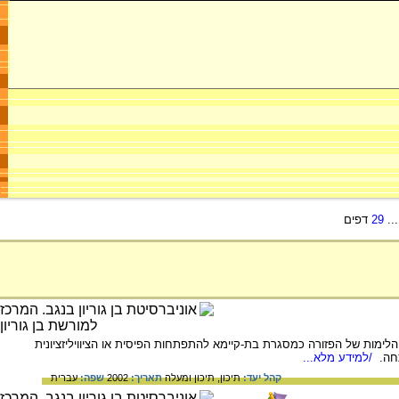
..
29
דפים
לימות של הפזורה כמסגרת בת-קיימא להתפתחות הפיסית או הציוויליזציונית
תחה.
/למידע מלא...
קהל יעד:
תיכון,
תיכון ומעלה
תאריך:
2002
שפה:
עברית