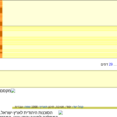
..
29
דפים
קהל יעד:
יסודי,
חטיבה,
תיכון
תאריך:
1998
שפה:
עברית