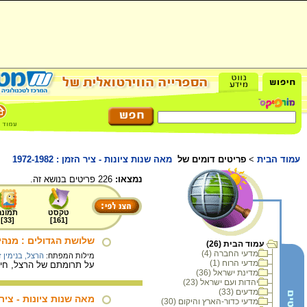
עמוד הבית
>
פריטים דומים של
מאה שנות ציונות - ציר הזמן : 1972-1982
נמצאו:
226 פריטים בנושא זה.
טקסט
תמונה
]
33
[
]
161
[
שלושת הגדולים : מנהיגו
עמוד הבית (26)
מדעי החברה (4)
מילות המפתח:
הרצל, בנימין 
מדעי הרוח (1)
על תרומתם של הרצל, חיים 
מדינת ישראל (36)
יהדות ועם ישראל (23)
מדעים (33)
מאה שנות ציונות - ציר הזמן : 
מדעי כדור-הארץ והיקום (30)