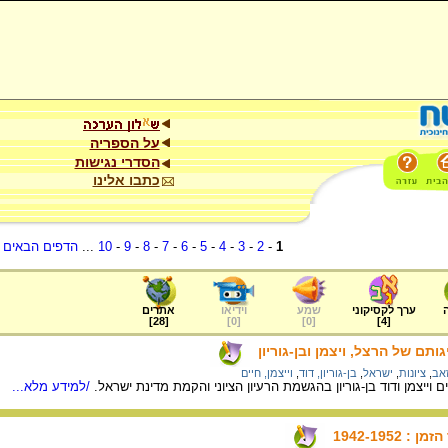
על הספריה
הסדרי נגישות
כתבו אלינו
1
-
2
-
3
-
4
-
5
-
6
-
7
-
8
-
9
-
10
...
הדפים הבאים
.
ערך לקסיקוני
שמע
וידיאו
אתרים
]
28
[
]
0
[
]
0
[
]
4
[
תם של הרצל, ויצמן ובן-גוריון
זאב
,
ציונות
,
ישראל
,
בן-גוריון, דוד
,
וייצמן, חיים
וייצמן ודוד בן-גוריון בהגשמת הרעיון הציוני והקמת מדינת ישראל.
/למידע מלא...
1942-1952