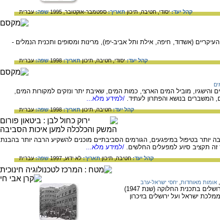
קהל יעד:
יסודי,
חטיבה,
תיכון
תאריך:
ספטמבר-אוקטובר, 1995
שפה:
עברית
קריים (אשדוד, חיפה, אילת ותל אביב-יפו), מרינות ומסופים ותכנית הנמלים -
קהל יעד:
יסודי,
חטיבה,
תיכון
תאריך:
1998
שפה:
עברית
ים
והישגיו, מוביל המים הארצי, כמות המים, שאיבת יתר ונזקים למקורות המים,
, המשברים בנושא והפתרון לעתיד.
/למידע מלא...
קהל יעד:
חטיבה,
תיכון
תאריך:
1998
שפה:
עברית
 יותר בטיפול במיפגעים, הגורמים הסביבתיים מוכנים להשקיע הרבה יותר בהבנת
 זה תקציב סיוע למפעלים החלשים.
/למידע מלא...
קהל יעד:
חטיבה,
תיכון
תאריך:
לא ידוע, 1997
שפה:
עברית
,
אומות מאוחדות
,
יחסי ישראל-ערב
מידע על ירושלים כבירת ישראל - על מעמד ירושלים בתכנית החלוקה (שנת 1947)
ל ירושלים בירת ממלכת ישראל ועל ירושלים בזיכרון