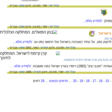
קהל יעד:
יסודי,
חטיבה,
תיכון
שפה:
עברית
/למידע מלא...
קהל יעד:
יסודי,
חטיבה,
תיכון
שפה:
עברית
 בישראל
י נפט
יקוק נפט, על עתיד האנרגיה בישראל ועל חיפושי נפט וגז.
/למידע מלא...
קהל יעד:
חטיבה,
תיכון
תאריך:
ינואר, 2001
שפה:
עברית
ת
,
חבת ציון
,
ארץ-ישראל ויהדות התפוצות
,
וייסדו בארץ ישראל כמה מושבות.
/למידע מלא...
קהל יעד:
יסודי,
חטיבה,
תיכון
תאריך:
1986
שפה:
עברית
-
15
-
16
-
17
-
18
-
19
-
20
...
הדפים הבאים
...
29
דפים