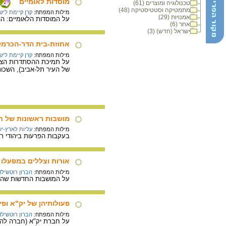
מוסדות לאומיים
טכנולוגיה ומוצרים (61)
מתמטיקה וסטטיסטיקה (48)
מילות המפתח:
קרן קיימת ליש
אמנויות (29)
על המוסדות הלאומיים: הה
אחר (6)
ישראל (חדש) (3)
אחוזת-בית הדר-הכרמל 
מילות המפתח:
קרן קיימת ליש
של העיר תל-אביב), השכונ
מושבות ראשונות של חו
מילות המפתח:
עליות לארץ-י
בעקבות הפרעות ביהודי רוסיה, קמו בארץ זו
אורות וצללים במפעלו 
מילות המפתח:
הברון רוטשילד
על המושבות החדשות שהקים
פעולותיהן של יק"א ופ
מילות המפתח:
הברון רוטשילד
על חברת יק"א (חברה להתי