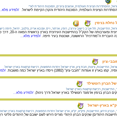
ראל
,
ההסתדרות הציונית העולמית
,
ארגונים ציוניים
,
הסוכנות היהודית לא"י
סתדרות הציונית העולמית, הסוכנות היהודית והקרן הקיימת לישראל.
/למידע מלא...
נחלת בנימין
ראל
,
התיישבות
,
תל-אביב (יישוב עירוני)
,
רופין, ארתור
,
וייס, עקיבא אריה
,
צ'לנוב, יחיאל
,
חיפה (יישו
על תמיכת ההסתדרות הצי
ה העברית ה"מודרנית" הראשונה, ושכונות בעיר חיפה.
/למידע מלא...
בבי-ציון
שראל
,
התיישבות
,
ציונות
,
חבת ציון
,
ארץ-ישראל ויהדות התפוצות
,
רכישת קרקעות בארץ-ישראל
 אגודות "חובבי-ציון" (1882) וייסדו בארץ ישראל כמה מושבות.
/למיד
של הברון רוטשילד
,
התיישבות
,
רכישת קרקעות בארץ-ישראל
 הברון בנימין אדמונד רוטשילד בארץ ישראל ודרך ניהולן.
/למידע מלא...
יק"א בארץ-ישראל
,
הברון הירש
,
התיישבות
,
פיק"א
,
יק"א
,
ארץ-ישראל ויהדות התפוצות
,
רכישת קרקעות בארץ-ישראל
ישבות היהודים) שהקים הברון היהודי מוריס הירש לשם ישובם של היהודים פליטי 