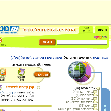
עמוד הבית
>
פריטים דומים של
הקמת הקרן הקיימת לישראל (קק"ל)
נמצאו:
68 טקסטים בנושא זה.
טקסט
תמונה
]
28
[
]
68
[
קרן קיימת לישראל
עמוד הבית (26)
מדעי החברה (4)
מילות המפתח:
קרן קיימת ליש
מדעי הרוח (1)
מדינת ישראל (36)
ומאז היא מסייעת לפיתוח
יהדות ועם ישראל (23)
מדעים (33)
מדעי כדור-הארץ והיקום (30)