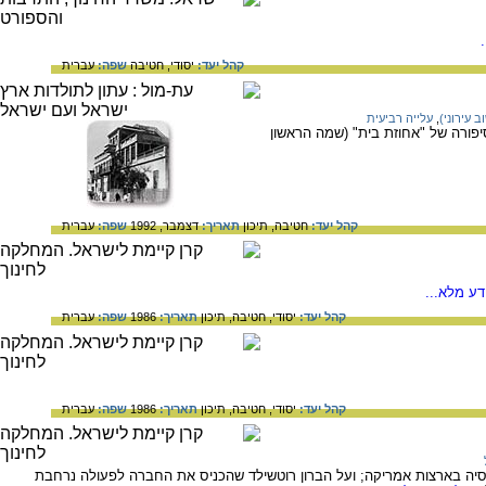
קהל יעד:
יסודי,
חטיבה
שפה:
עברית
ב עירוני)
,
עלייה רביעית
ונית ומעורבותה של הקק"ל בהתיישבות העירונית בארץ בראשית המאה ה-20, דרך סיפורה של "אחוזת בית" (שמה הראשון
קהל יעד:
חטיבה,
תיכון
תאריך:
דצמבר, 1992
שפה:
עברית
ע מלא...
קהל יעד:
יסודי,
חטיבה,
תיכון
תאריך:
1986
שפה:
עברית
קהל יעד:
יסודי,
חטיבה,
תיכון
תאריך:
1986
שפה:
עברית
רוסיה בארצות אמריקה; ועל הברון רוטשילד שהכניס את החברה לפעולה נרחבת