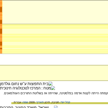
ראל (קק"ל) שהוקמה בקונגרס הציוני החמישי שהתקיים בבאזל שבשוויץ ב-1901. מטרת הקמתה הייתה לקנות אדמה בפלסטינה, שהייתה אז בשליטת התורכים העות'מאנים.
קהל יעד:
חטיבה,
תיכון
תאריך:
2009
שפה:
עברית