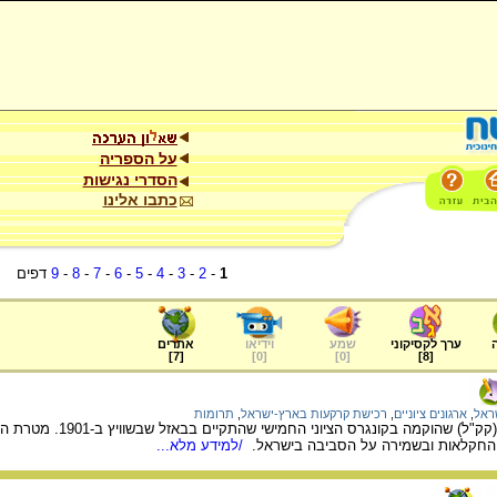
על הספריה
הסדרי נגישות
כתבו אלינו
1
-
2
-
3
-
4
-
5
-
6
-
7
-
8
-
9
דפים
ערך לקסיקוני
שמע
וידיאו
אתרים
]
7
[
]
0
[
]
0
[
]
8
[
ראל
,
ארגונים ציוניים
,
רכישת קרקעות בארץ-ישראל
,
תרומות
על הקרן הקיימת ליש
 החקלאות ובשמירה על הסביבה בישראל.
/למידע מלא...