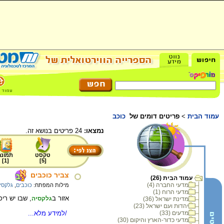
עמוד הבית
>
פריטים דומים של
כוכב
נמצאו:
24 פריטים בנושא זה.
טקסט
תמונה
]
1
[
]
5
[
צביר כוכבים
עמוד הבית (26)
מדעי החברה (4)
מילות המפתח:
כוכבים
,
גלקסי
מדעי הרוח (1)
אזור ב
, שבו יש רי
גלקסיה
מדינת ישראל (36)
יהדות ועם ישראל (23)
/למידע מלא...
מדעים (33)
מדעי כדור-הארץ והיקום (30)