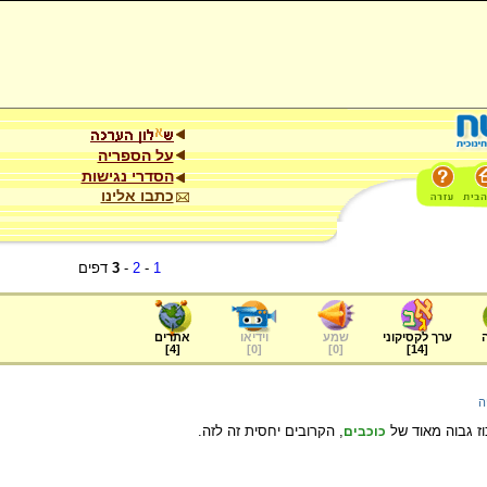
על הספריה
הסדרי נגישות
כתבו אלינו
1
-
2
-
3
דפים
ערך לקסיקוני
שמע
וידיאו
אתרים
]
4
[
]
0
[
]
0
[
]
14
[
ה
כוז גבוה מאוד של
, הקרובים יחסית זה לזה.
כוכבים