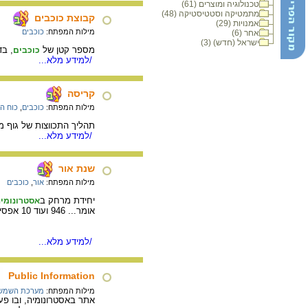
טכנולוגיה ומוצרים (61)
מתמטיקה וסטטיסטיקה (48)
קבוצת כוכבים
אמנויות (29)
מילות המפתח:
כוכבים
אחר (6)
ישראל (חדש) (3)
מספר קטן של
, בדרך כלל 
כוכבים
/למידע מלא...
קריסה
מילות המפתח:
כוכבים
,
כוח ה
תהליך התכווצות של גוף מ
/למידע מלא...
שנת אור
מילות המפתח:
אור
,
כוכבים
יחידת מרחק ב
אסטרונומי
אומר... 946 ועוד 10 אפסים!).
/למידע מלא...
Public Information
מילות המפתח:
מערכת השמש
אתר באסטרונומיה, ובו פע