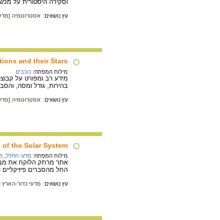
וסקירה היסטורית על מכש
עץ נושאים:
אסטרונומיה [מדע
tions and their Stars
מילות המפתח:
כוכבים
מידע רב ומפורט על קבוצו
בהירות, גודל ומסה, והסב
עץ נושאים:
אסטרונומיה [מדע
 of the Solar System
מילות המפתח:
מדעי החלל
,
מ
אתר מרתק הלוקח את מבקרי
החל מהסברים פיזיקליים ו
עץ נושאים:
מדעי כדור-הארץ ו