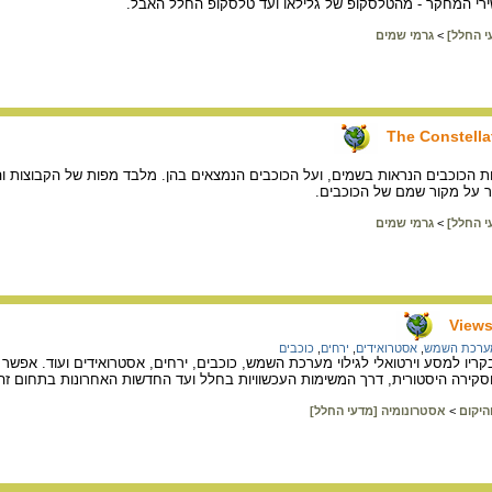
ירי המחקר - מהטלסקופ של גלילאו ועד טלסקופ החלל האבל.
י החלל]
>
גרמי שמים
The Constella
ת הכוכבים הנראות בשמים, ועל הכוכבים הנמצאים בהן. מלבד מפות של הקבוצות והד
ר על מקור שמם של הכוכבים.
י החלל]
>
גרמי שמים
Views
ערכת השמש
,
אסטרואידים
,
ירחים
,
כוכבים
ו למסע וירטואלי לגילוי מערכת השמש, כוכבים, ירחים, אסטרואידים ועוד. אפשר
סקירה היסטורית, דרך המשימות העכשוויות בחלל ועד החדשות האחרונות בתחום זה
היקום
>
אסטרונומיה [מדעי החלל]