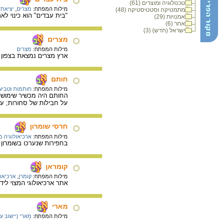
טכנולוגיה ומוצרים (61)
מילות המפתח:
מצרים
,
יציאת 
מתמטיקה וסטטיסטיקה (48)
"בית עבדים" הוא כינוי ל
אמנויות (29)
אחר (6)
ישראל (חדש) (3)
מצרים
מילות המפתח:
מצרים
ארץ מצרים נמצאת בצפון 
חותם
מילות המפתח:
חותמות וטביע
החותם היה מכשיר שימושי ב
על חבילות של סחורות; על
חרסי שומרון
מילות המפתח:
ארכיאולוגיה 
בחפירות שנערכו בשומרון בשנת 1908-1910 התגלו בשטח המצודה סמוך להיכל המלך 63 חרסים, אוסטרוקונים, העוסקים בגביית מ
קומראן
מילות המפתח:
קומרן
,
ארכיאו
אתר ארכיאולוגי המצוי לי
מארי
מילות המפתח:
מארי (יישוב ע