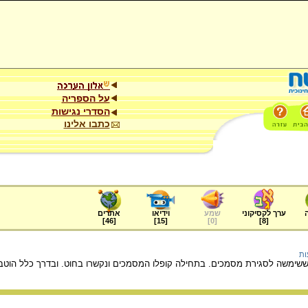
על הספריה
הסדרי נגישות
כתבו אלינו
ערך לקסיקוני
שמע
וידיאו
אתרים
]
46
[
]
15
[
]
0
[
]
8
[
ות
מר ששימשה לסגירת מסמכים. בתחילה קופלו המסמכים ונקשרו בחוט. ובדרך כלל הוטב