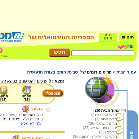
עמוד הבית
>
פריטים דומים של
טבעת חותם בצורת חרפושית
נמצאו:
8 ערכים לקסיקונים בנושא זה.
טקסט
תמונה
]
93
[
]
86
[
בולות
עמוד הבית (26)
מדעי החברה (4)
מילות המפתח:
חותמות וטביע
ביחיד: בּוּלָה. פיסת חו
מדעי הרוח (1)
מדינת ישראל (36)
/למידע מלא...
יהדות ועם ישראל (23)
מדעים (33)
מדעי כדור-הארץ והיקום (30)
בית עבדים