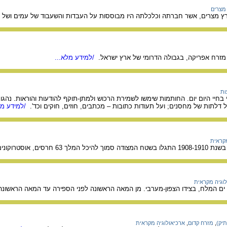
מצרים
ארץ מצרים, אשר חברתהּ וכלכלתהּ היו מבוססות על העבדות והשעבוד של עמים ושל י
מזרח אפריקה, בגבולה הדרומי של ארץ ישראל.
/למידע מלא...
ות
חיי היום יום. החותמות שימשו לשמירת הרכוש ולמתן-תוקף להודעות והוראות. נהגו ל
 דלתות של מחסנים; ועל תעודות כתובות – מכתבים, חוזים, חוקים וכד'.
/למידע מל
מקראית
יסים, וכתובים בכתב עברי קדום.
לוגיה מקראית
ד ים המלח, בצידו הצפון-מערבי. מן המאה הראשונה לפני הספירה עד המאה הראשונה
תיק)
,
מזרח קדום
,
ארכיאולוגיה מקראית