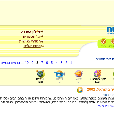
על הספריה
הסדרי נגישות
כתבו אלינו
1
-
2
-
3
-
4
-
5
-
6
-
7
-
8
-
9
-
10
...
הדפים הבאים
.
ערך לקסיקוני
שמע
וידיאו
אתרים
]
15
[
]
0
[
]
0
[
]
12
[
בישראל, 2002
נת ניטור
תחנות הניטור בישראל לסוגיהן השונים בשנת 2002: באזורים העירוניים, שמקורות זיהום או
רבות מסוגים שונים (למשל, בחיפה ובסביבתה, באשדוד, ובאזור תל-אביב). בנגב תחנו
למידע מלא...