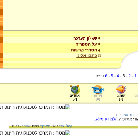
על הספריה
הסדרי נגישות
כתבו אלינו
1
-
2
-
3
-
4
-
5
-
6
דפים
ני
שמע
וידיאו
אתרים
]
7
[
]
0
[
]
1
[
,
כתב אמהרית
י אתיופיה.
/למידע מלא...
קהל יעד:
כולם
תאריך:
1999
שפה:
עברית