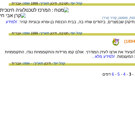
קהל יעד:
חטיבה,
תיכון
תאריך:
1999
שפה:
עברית
נסת
,
פוסטט
,
קהיר (עיר)
קה) שבמצרים, ביהודים שחיו בה, בבית הכנסת בן-עזרא ובגניזת קהיר.
/למידע
קהל יעד:
חטיבה,
תיכון
תאריך:
1999
שפה:
עברית
הצעיד את ארצו לעידן המודרני. אולם קמו מרידות והתקוממויות נגדו, התקוממויות
ת המעצמות.
/למידע מלא...
קהל יעד:
תיכון
תאריך:
-
שפה:
עברית
-
3
-
4
-
5
-
6
דפים