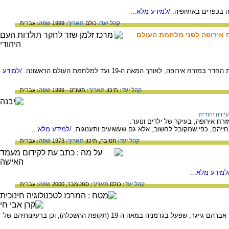
ה בכפרים באתיופיה.
/למידע מלא...
קהל יעד:
כולם
תאריך:
1999
שפה:
עברית
 אירופה לפני מלחמת העולם
ופה, לאורך המאה ה-19 ועד למלחמת העולם הראשונה.
/למידע
קהל יעד:
תיכון
תאריך:
תשנ"ט - 1999
שפה:
עברית
עיירה יהודית
זרח אירופה, בעיקר של ילדים ונוער.
ייהם, כפי שמקובל לחשוב, אלא גם שעשועים ותענוגות.
/למידע מלא...
קהל יעד:
חטיבה,
תיכון
תאריך:
1973
שפה:
עברית
למידע מלא...
קהל יעד:
כולם
תאריך:
ספטמבר, 2000
שפה:
עברית
המידע בדף זה עוסק באבי תנועת הרפורמה - אברהם גייגר, שפעל בגרמניה במאה ה-19 (תקופת ההשכלה), וכן ברעיונותיהם של