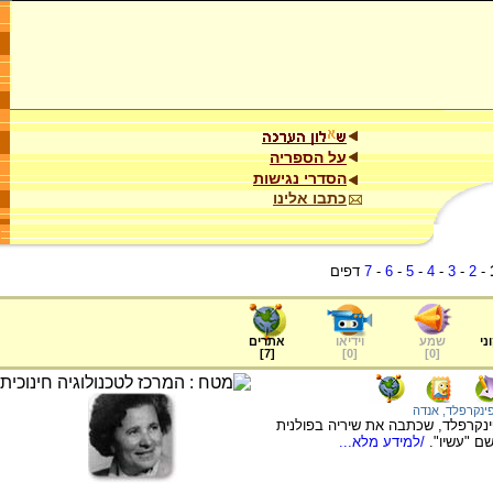
על הספריה
הסדרי נגישות
כתבו אלינו
-
2
-
3
-
4
-
5
-
6
-
7
דפים
ני
שמע
וידיאו
אתרים
]
7
[
]
0
[
]
0
[
ינקרפלד, אנדה
נקרפלד, שכתבה את שיריה בפולנית
ם "עשיו".
/למידע מלא...