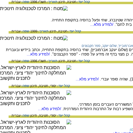
קהל יעד:
חטיבה,
תיכון
תאריך:
תשנ"ו 1996
שפה:
עברית
הודה שטינברג, שחי ופעל ברוסיה בתקופת התחייה.
 בית לחם".
/למידע מלא...
קהל יעד:
חטיבה,
תיכון
תאריך:
1999
שפה:
עברית
אברמוביץ', שלום יעקב
,
ספר הקבצנים
ם (שלום יעקב אברמוביץ), שחי ברוסיה בתקופת התחייה, וכתב ביידיש ובעברית
כן מצוי בדף זה מידע על ספרו - "ספר הקבצנים".
/למידע מלא...
קהל יעד:
חטיבה,
תיכון
תאריך:
תשנ"ו 1996
שפה:
עברית
/למידע מלא...
קהל יעד:
יסודי,
חטיבה,
תיכון
שפה:
עברית
יק (1873-1934)שהיה גדול המשוררים העברים בזמן המודרני,
שפיע רבות על התרבות היהודית המודרנית.
/למידע מלא...
קהל יעד:
יסודי,
חטיבה,
תיכון
שפה:
עברית
לה