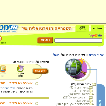
עמוד הבית
>
פריטים דומים של
משל
נמצאו:
30 פריטים בנושא זה.
טקסט
תמונה
]
0
[
]
19
[
אשירה נא לידידי : חת
עמוד הבית (26)
מדעי החברה (4)
מילות המפתח:
תנ"ך כספרות
,
מדעי הרוח (1)
ניתוח ספרותי של פסוק 7 החותם את משל הכרם בישעיהו פרק ה.
מדינת ישראל (36)
יהדות ועם ישראל (23)
מדעים (33)
אשירה נא לידידי : מב
מדעי כדור-הארץ והיקום (30)