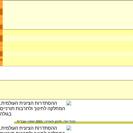
קהל יעד:
תיכון
תאריך:
2001
שפה:
עברית