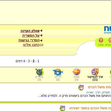
על הספריה
הסדרי נגישות
כתבו אלינו
1
-
2
-
3
-
4
דפים
ערך לקסיקוני
שמע
וידיאו
אתרים
]
0
[
]
0
[
]
0
[
]
11
[
ימת משל הכרם
משלים
,
תנ"ך. ישעיהו
/למידע מלא...
נה משל הכרם בספר ישעיהו