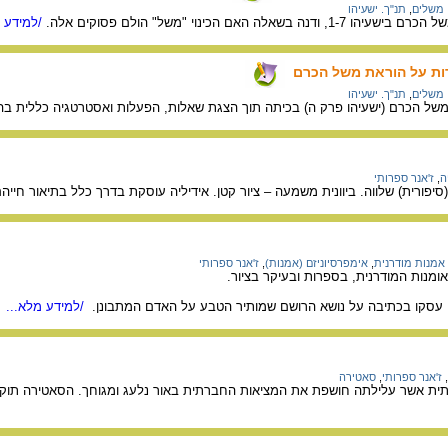
משלים
,
תנ"ך. ישעיהו
לה האם הכינוי "משל" הולם פסוקים אלה.
/למידע מ
רות על הוראת משל הכרם
משלים
,
תנ"ך. ישעיהו
משל הכרם (ישעיהו פרק ה) בכיתה תוך הצגת שאלות, הפעלות ואסטרטגיה כללית ב
ה
,
ז'אנר ספרותי
(סיפורית) שלווה. ביוונית משמעה – ציור קטן. אידיליה עוסקת בדרך כלל בתיאור חיי
אמנות מודרנית
,
אימפרסיוניזם (אמנות)
,
ז'אנר ספרותי
ומנות המודרנית, בספרות ובעיקר בציור.
ם עסקו בכתיבה על נושא הרושם שמותיר הטבע על האדם המתבונן.
/למידע מלא...
,
ז'אנר ספרותי
,
סאטירה
ית אשר עלילתה חושפת את המציאות החברתית באור נלעג ומגוחך. הסאטירה תוקפת ו