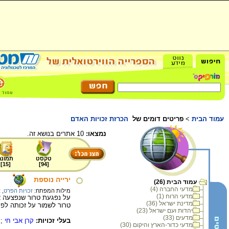
עמוד הבית
>
פריטים דומים של
הכרזת זכויות האדם
נמצאו:
10 אתרים בנושא זה.
טקסט
תמונה
]
15
[
]
94
[
ירייה נוספת
עמוד הבית (26)
מדעי החברה (4)
מילות המפתח:
זכויות הפרט
,
א
מדעי הרוח (1)
על נפגעת טרור שנפצעה א
מדינת ישראל (36)
טרור לשמור על זכותה לפר
יהדות ועם ישראל (23)
מדעים (33)
בעלי זכויות:
קרן אבי חי
;
מדעי כדור-הארץ והיקום (30)