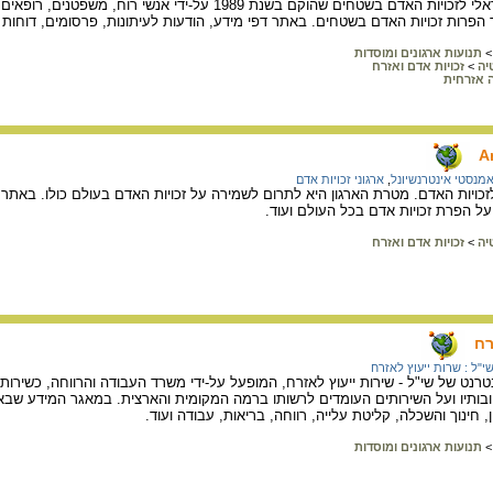
בצלם - מרכז המידע הישראלי לזכויות האדם בשטחים שהוקם בשנת 89
פרות זכויות האדם בשטחים. באתר דפי מידע, הודעות לעיתונות, פרסומים, דוחות ו
>
תנועות ארגונים ומוסדות
יה
>
זכויות אדם ואזרח
 אזרחית
A
מנסטי אינטרנשיונל
,
ארגוני זכויות אדם
לזכויות האדם. מטרת הארגון היא לתרום לשמירה על זכויות האדם בעולם כולו. באתר
על הפרת זכויות אדם בכל העולם ועוד.
יה
>
זכויות אדם ואזרח
רח
י"ל : שרות ייעוץ לאזרח
רנט של שי"ל - שירות ייעוץ לאזרח, המופעל על-ידי משרד העבודה והרווחה, כשירות
יו וחובותיו ועל השירותים העומדים לרשותו ברמה המקומית והארצית. במאגר המידע 
ון, חינוך והשכלה, קליטת עלייה, רווחה, בריאות, עבודה ועוד.
>
תנועות ארגונים ומוסדות