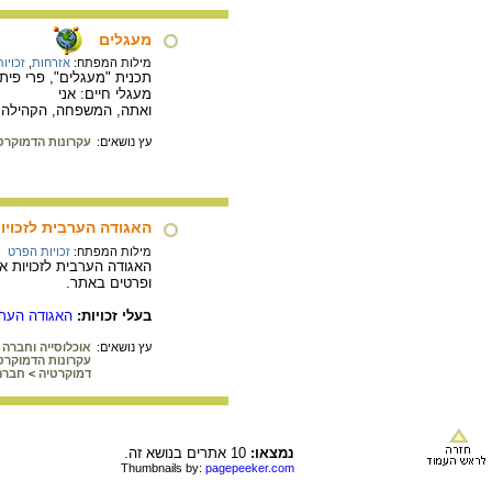
מעגלים
מילות המפתח:
אזרחות
,
זכויו
תכנית "מעגלים", פרי פית
מעגלי חיים: אני
ואתה, המשפחה, הקהילה, ע
עץ נושאים:
עקרונות הדמוקרט
האגודה הערבית לזכויות
מילות המפתח:
זכויות הפרט
ופרטים באתר.
בעלי זכויות:
האגודה הערבי
עץ נושאים:
אוכלוסייה וחברה
עקרונות הדמוקרט
דמוקרטיה
>
חברה
נמצאו:
10 אתרים בנושא זה.
Thumbnails by:
pagepeeker.com