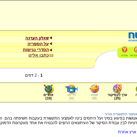
על הספריה
הסדרי נגישות
כתבו אלינו
1
-
2
דפים
ערך לקסיקוני
שמע
וידיאו
אתרים
]
10
[
]
0
[
]
0
[
]
25
[
מצעי התקשורת וטרור
נושות בפיגוע בסיני ועל היחסים בינה לאמצעי התקשורת בעקבות חשיפתה בהם.
טיות לבין עבודת הסיקור של העיתונאים הרוצים להבטיח את אחד מעקרונות הדמוקרט
ארץ אחרת