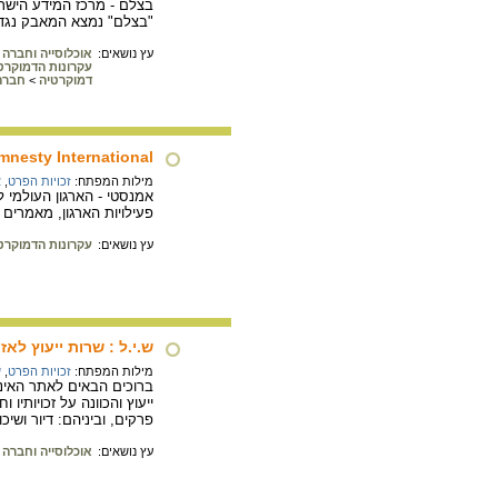
"בצלם" נמצא המאבק נגד ה
עץ נושאים:
אוכלוסייה וחברה
עקרונות הדמוקרט
דמוקרטיה
>
חברה
mnesty International
מילות המפתח:
זכויות הפרט
,
א
אמנסטי - הארגון העולמי 
פעילויות הארגון, מאמרים 
עץ נושאים:
עקרונות הדמוקרט
ש.י.ל : שרות ייעוץ לאז
מילות המפתח:
זכויות הפרט
,
ש
ברוכים הבאים לאתר האינט
ייעוץ והכוונה על זכויות
פרקים, וביניהם: דיור ושיכ
עץ נושאים:
אוכלוסייה וחברה