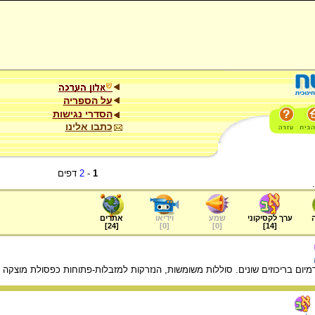
על הספריה
הסדרי נגישות
כתבו אלינו
1
-
2
דפים
ערך לקסיקוני
שמע
וידיאו
אתרים
]
24
[
]
0
[
]
0
[
]
14
[
מיום בריכוזים שונים. סוללות משומשות, הנזרקות למזבלות-פתוחות כפסולת מוצקה