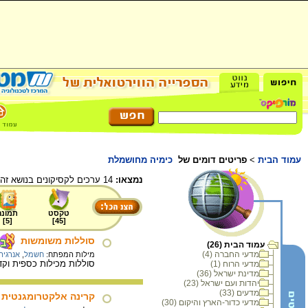
עמוד הבית
>
פריטים דומים של
כימיה מחושמלת
נמצאו:
14 ערכים לקסיקונים בנושא זה.
טקסט
תמונה
]
5
[
]
45
[
סוללות משומשות
עמוד הבית (26)
מדעי החברה (4)
מילות המפתח:
חשמל
,
אנרגיה
סוללות מכילות כספית וקד
מדעי הרוח (1)
מדינת ישראל (36)
יהדות ועם ישראל (23)
מדעים (33)
קרינה אלקטרומגנטית
מדעי כדור-הארץ והיקום (30)