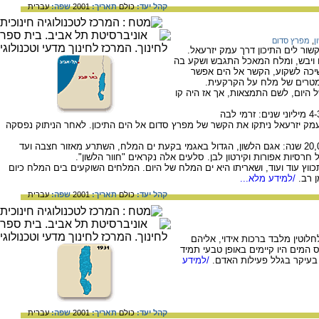
קהל יעד:
כולם
תאריך:
2001
שפה:
עברית
ן
,
מפרץ סדום
, היה קשור לים התיכון דרך עמק יזרעאל.
ם ויבש, ומלח המאכל התגבש ושקע בה
יכה לשקוע, הקשר אל הים אפשר
מטרים של מלח על הקרקעית.
היום, לשם התמצאות, אך אז היה קו
2. ניתוק "מפרץ סדום" מהים התיכון: לפני כ-4-3 מיליוני שנים: זרמי לבה
בעמק יזרעאל ניתקו את הקשר של מפרץ סדום אל הים התיכון. לאחר הניתוק נפסקה
3. אגם הלשון: לפני 60,000 שנה עד לפני 20,000 שנה: אגם הלשון, הגדול באגמי בקעת ים המלח, השתרע מאזור חצבה ועד
חרסיות אפורות וקירטון לבן. סלעים אלה נקראים "חוור הלשון".
כווץ עוד ועוד, ושאריתו היא ים המלח של היום. המלחים השוקעים בים המלח כיום
 רב.
/למידע מלא...
קהל יעד:
כולם
תאריך:
2001
שפה:
עברית
לוטין מלבד ברכות אידוי, אליהם
ס המים היו קיימים באופן טבעי תמיד
בעיקר בגלל פעילות האדם.
/למידע
קהל יעד:
כולם
תאריך:
2001
שפה:
עברית