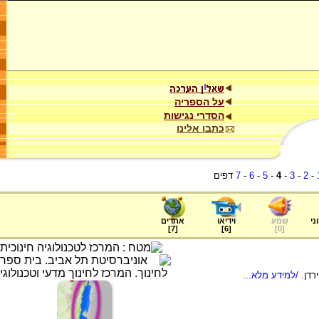
על הספריה
הסדרי נגישות
כתבו אלינו
-
2
-
3
-
4
-
5
-
6
-
7
דפים
ני
שמע
וידיאו
אתרים
]
7
[
]
6
[
]
0
[
דן.
/למידע מלא...