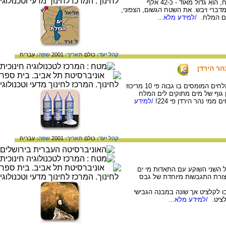
שטח אגן הניקוז, ממנו זורמים המים לים המלח, הוא גדול מאוד - כ-42 אלף
דברי ויבש. את השטח הגשום, הצפוני,
ים המלח.
/למידע מלא...
קהל יעד:
כולם
תאריך:
2001
שפה:
עברית
הר הירדן
ים המלח הוא המלוח באגמי העולם. ריכוז המלחים המומסים בו גבוה פי 10 מריכוז
ן גוף של מים מתוקים לים המלח
י נהר הירדן פי 224!
/למידע
קהל יעד:
כולם
תאריך:
2001
שפה:
עברית
רל השני השוקע עם התאדות מי ים
 צורת התגבשות מיוחדת של גבס
כבו לקלציט אך שונה במבנה הגבישי
לציט.
/למידע מלא...