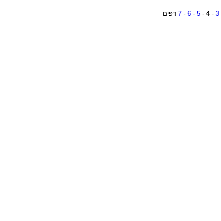
3
-
4
-
5
-
6
-
7
דפים