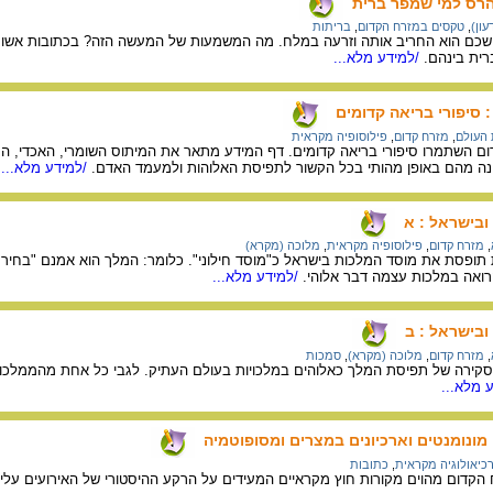
הרס למי שמפר ברית
עון)
,
טקסים במזרח הקדום
,
בריתות
ם הוא החריב אותה וזרעה במלח. מה המשמעות של המעשה הזה? בכתובות אשוריות 
ית בינהם.
/למידע מלא...
סיפורי בריאה קדומים
העולם
,
מזרח קדום
,
פילוסופיה מקראית
 השתמרו סיפורי בריאה קדומים. דף המידע מתאר את המיתוס השומרי, האכדי, המצרי
ה מהם באופן מהותי בכל הקשור לתפיסת האלוהות ולמעמד האדם.
/למידע מלא...
ובישראל : א
,
מזרח קדום
,
פילוסופיה מקראית
,
מלוכה (מקרא)
תופסת את מוסד המלכות בישראל כ"מוסד חילוני". כלומר: המלך הוא אמנם "בחיר ה
ואה במלכות עצמה דבר אלוהי.
/למידע מלא...
ובישראל : ב
,
מזרח קדום
,
מלוכה (מקרא)
,
סמכות
קירה של תפיסת המלך כאלוהים במלכויות בעולם העתיק. לגבי כל אחת מהממלכות הב
 מלא...
 מונומנטים וארכיונים במצרים ומסופוטמיה
כיאולוגיה מקראית
,
כתובות
הקדום מהוים מקורות חוץ מקראיים המעידים על הרקע ההיסטורי של האירועים על