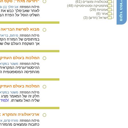
"ויזרעה מלח": טקס ה
טכנולוגיה ומוצרים (61)
מתמטיקה וסטטיסטיקה (48)
מילות המפתח:
אבימלך (בן גד
אמנויות (29)
לאחר שאבימלך כבש את שכ
אחר (6)
השליט הוסל על הפרת הבר
ישראל (חדש) (3)
מבוא לפרשת הבריאה : 
מילות המפתח:
מיתוס
,
בריאת 
במיתוסים של המזרח הקדום
אך השקפת העולם שלו שונ
המלכות בעולם העתיק 
מילות המפתח:
משטר במקרא
ההיסטוריוגרפיה המקראית 
מהתפיסה המסופוטמית הר
המלכות בעולם העתיק 
מילות המפתח:
משטר במקרא
חלק זה של המאמר מציג ס
שליח האל ומשרתו.
/למידע
ארכיאולוגיה והמקרא :
מילות המפתח:
מזרח קדום
,
אר
כתובות וממצאים מהמזרח 