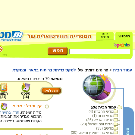
עמוד הבית
>
פריטים דומים של
לטקס כריתת בריתות במארי ובמקרא
נמצאו:
79 פריטים בנושא זה.
טקסט
תמונה
]
21
[
]
16
[
קין והבל : מבוא
עמוד הבית (26)
מדעי החברה (4)
מילות המפתח:
תנ"ך. בראשית
מדעי הרוח (1)
המבוא מגדיר את הבעיות 
מדינת ישראל (36)
הקדום שהתמזגו ביצירה הי
יהדות ועם ישראל (23)
מדעים (33)
מדעי כדור-הארץ והיקום (30)