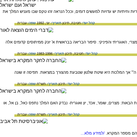
וחיתיות יש עדויות למעשים דומים, וככל הנראה זהו טקס שבו מעניש המלך את
קהל יעד:
חטיבה,
תיכון
תאריך:
יוני, 1992
שפה:
עברית
, האוגריתי והפיניקי. סיפור הבריאה בבראשית א' יונק ממיתוסים קדומים אלה
קהל יעד:
חטיבה,
תיכון
תאריך:
1983-1996
שפה:
עברית
'" אך המלכות היא שיטת שלטון שנובעת מהצורך במציאות. תפיסה זו שונה
קהל יעד:
תיכון
תאריך:
תשי"ח
שפה:
עברית
אות: מצרים, שומר, אכד, יון ואוגרית- נבדק האם המלך נתפס כאל, בן אל, או
קהל יעד:
תיכון
תאריך:
תשי"ח
שפה:
עברית
יהם מספר המקרא.
/למידע מלא...