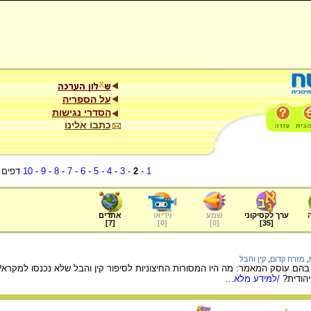
על הספריה
הסדרי נגישות
כתבו אלינו
1
-
2
-
3
-
4
-
5
-
6
-
7
-
8
-
9
-
10
דפים
ערך לקסיקוני
שמע
וידיאו
אתרים
]
7
[
]
0
[
]
0
[
]
35
[
,
מזרח קדום
,
קין והבל
בהם עוסק המאמר: מה היו המסורות החיצוניות לסיפור קין והבל שלא נכנסו למקר
הודית?
/למידע מלא...