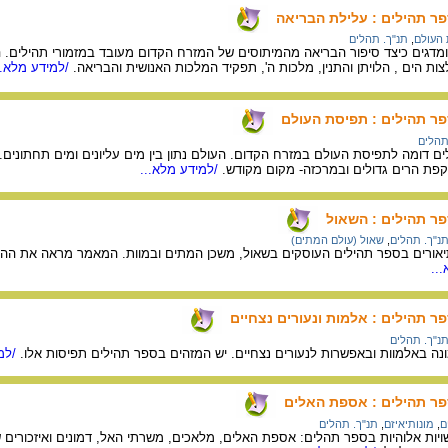
פר תהילים : עלילת הבריאה
העולם
,
תנ"ך. תהלים
דגים כיצד סיפור הבריאה מהמיתוסים של המזרח הקדום מעובד במזמורי תהילים. ה
ת הים , הלויתן והתנין, מלכות ה', תפקיד המלכות האנושית והבריאה.
/למידע מלא..
פר תהילים : תפיסת העולם
תהלים
דומה לתפיסת העולם במזרח הקדום. העולם נתון בין מים עליונים ומים תחתונים. 
קפת הרים גדולים ובמרכזה- מקום מקודש.
/למידע מלא...
פר תהילים : השאול
נ"ך. תהלים
,
שאול (עולם המתים)
אורים בספר תהילים העוסקים בשאול, משכן המתים ובמוות. המאמר מראה את ההק
..
ר תהילים : אלמות ונעורים נצחיים
נ"ך. תהלים
ה באלמוות ובאפשרות לנעורים נצחיים. יש המזהים בספר תהילים תפיסות אלו.
/למי
פר תהילים : אספת האלים
ם
,
מונותיאיזם
,
תנ"ך. תהלים
יות אלוהיות בספר תהלים: אספת האלים, מלאכים, משרתי האל, דמונים ואיזכורים ש