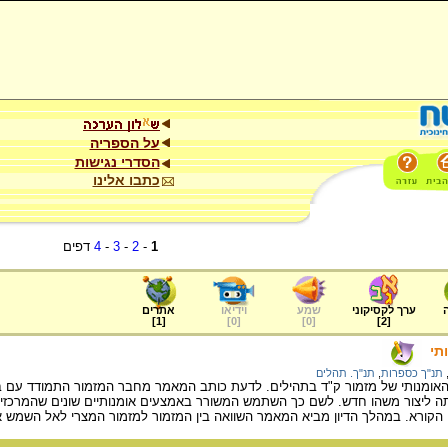
על הספריה
הסדרי נגישות
כתבו אלינו
1
-
2
-
3
-
4
דפים
ערך לקסיקוני
שמע
וידיאו
אתרים
]
1
[
]
0
[
]
0
[
]
2
[
תי
תנ"ך כספרות
,
תנ"ך. תהלים
ומנותי של מזמור ק"ד בתהילים. לדעת כותב המאמר מחבר המזמור התמודד עם בעי
 ליצור משהו חדש. לשם כך השתמש המשורר באמצעים אומנותיים שונים שהמרכזי בינ
 הקורא. במהלך הדיון מביא המאמר השוואה בין המזמור למזמור המצרי לאל השמש אתון