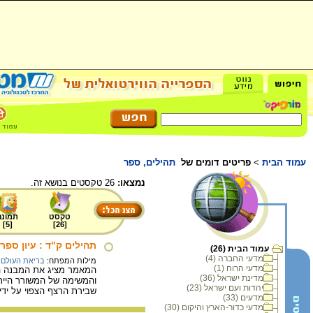
עמוד הבית
>
פריטים דומים של
תהילים, ספר
נמצאו:
26 טקסטים בנושא זה.
טקסט
תמונה
]
5
[
]
26
[
תהילים ק"ד : עיון ספרו
עמוד הבית (26)
מדעי החברה (4)
מילות המפתח:
בריאת העולם
,
מדעי הרוח (1)
המאמר מציג את המבנה הא
מדינת ישראל (36)
והמשימה של המשורר הייתה
יהדות ועם ישראל (23)
שבירת הרצף הצפוי על ידי
מדעים (33)
מדעי כדור-הארץ והיקום (30)