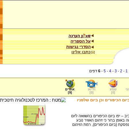
על הספריה
הסדרי נגישות
כתבו אלינו
1
-
2
-
3
-
4
-
5
-
6
דפים
ני
שמע
וידיאו
אתרים
]
9
[
]
0
[
]
0
[
ום הכיפורים וכן ביום שלפניו
 – יפו ביום הכיפורים בהשוואה ליום
, בשנת 2001. הגרף מראה באופן ברור כי זיהום האוויר נובע
פסקת (ביום הכיפורים), רמת הזיהום