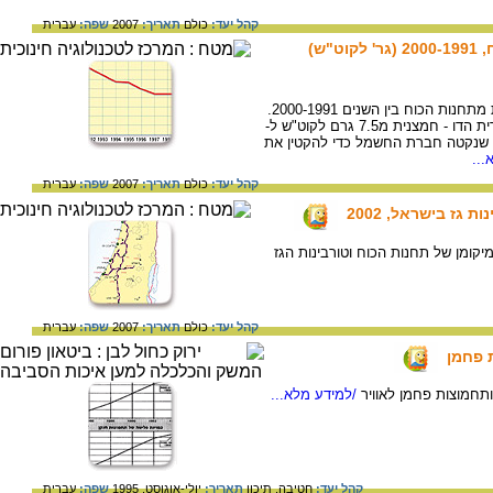
קהל יעד:
כולם
תאריך:
2007
שפה:
עברית
"ש)
גרף המציג את פליטת הגופרית הדו - חמצנית מתחנות הכוח בין השנים 2000-1991.
אפשר לראות שבשנים אלו ירדה פליטת הגופרית הדו - חמצנית מ7.5 גרם לקוט"ש ל-
ות שנקטה חברת החשמל כדי להקטין את
...
קהל יעד:
כולם
תאריך:
2007
שפה:
עברית
קומן של תחנות הכוח וטורבינות הגז
קהל יעד:
כולם
תאריך:
2007
שפה:
עברית
 פחמן
תחמוצות פחמן לאוויר
/למידע מלא...
קהל יעד:
חטיבה,
תיכון
תאריך:
יולי-אוגוסט, 1995
שפה:
עברית