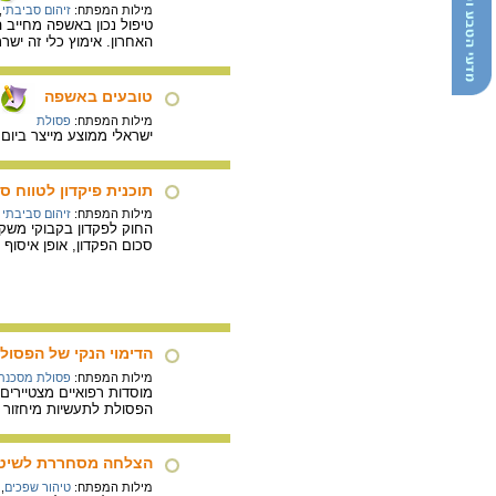
מילות המפתח:
זיהום סביבתי
,
טיפול נכון באשפה מחייב ה
האחרון. אימוץ כלי זה ישר
טובעים באשפה
מילות המפתח:
פסולת
ישראלי ממוצע מייצר ביום מעל 2 ק"ג אשפה. נפח הפסולת השנתית של כולנו שווה ל -1000 בניני מגורים בני 10 קומות.
תוכנית פיקדון לטווח ס
מילות המפתח:
זיהום סביבתי
החוק לפקדון בקבוקי משקה
סכום הפקדון, אופן איסוף 
הדימוי הנקי של הפסול
מילות המפתח:
פסולת מסכנת
מוסדות רפואיים מצטיירים
הפסולת לתעשיות מיחזור
הצלחה מסחררת לשיטת
מילות המפתח:
טיהור שפכים
,