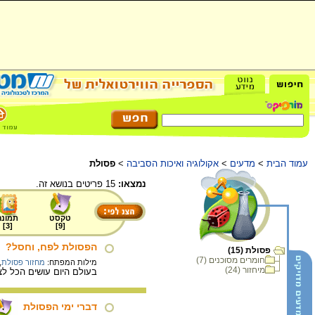
עמוד הבית
>
מדעים
>
אקולוגיה ואיכות הסביבה
>
פסולת
נמצאו:
15 פריטים בנושא זה.
טקסט
תמונה
]
3
[
]
9
[
הפסולת לפח, וחסל?
פסולת (15)
חומרים מסוכנים (7)
מילות המפתח:
מחזור פסולת
,
מיחזור (24)
בעולם היום עושים הכל לצמצו
דברי ימי הפסולת