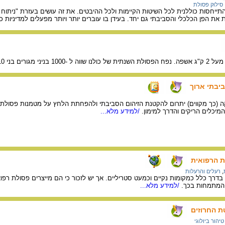
סילוק פסולת
תייחסות כוללנית לכל השיטות הקיימות ולכל ההיבטים. את זה עושים בעזרת "ניתוח מ
ת את הפן הכלכלי והסביבתי גם יחד. בעידן בו עוברים יותר ויותר מפעלים למדיניות כ
 איך נילחם בהררי האשפה?
ביבתי ארוך
 (כך מקווים) יתרום להקטנת הזיהום הסביבתי ולהפחתת הלחץ על מטמנות פסולת.כמ
המיכלים הריקים והדרך למימון.
/למידע מלא...
ת הרפואית
,
רעלים והרעלות
 בדרך כלל כמקומות נקיים וכמעט סטריליים. אך יש לזכור כי הם מייצרים פסולת ר
 המתמחות בכך.
/למידע מלא...
 החרוזים
טיהור ביולוגי