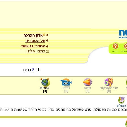
על הספריה
הסדרי נגישות
כתבו אלינו
1
-
2
דפים
ערך לקסיקוני
שמע
וידיאו
אתרים
]
3
[
]
0
[
]
0
[
]
0
[
פסולת
ם כמויות הפסולת, פרט לישראל בה נוהגים עדיין כבימי הזוהר של שנות ה- 50 וה- 60.