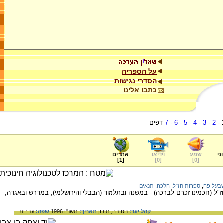
על הספריה
הסדרי נגישות
כתבו אלינו
-
2
-
3
-
4
-
5
-
6
-
7
דפים
ני
שמע
וידיאו
אתרים
]
1
[
]
0
[
]
0
[
בעל פה
,
ספרות חז"ל
,
הלכה
,
תנאים
"ל (חכמינו זכרם לברכה) - במשנה ובתלמוד (הבבלי והירושלמי), במדרש ובאגדה,
קהל יעד:
חטיבה,
תיכון
תאריך:
תשנ"ו 1996
שפה:
עברית