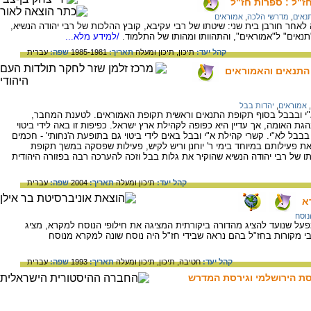
חז"ל : ספרות חז"ל
נאים
,
מדרשי הלכה
,
אמוראים
ר חורבן בית שני: שיטתו של רבי עקיבא, קובץ ההלכות של רבי יהודה הנשיא,
אים" ל"אמוראים", והתהוותו ומהותו של התלמוד.
/למידע מלא...
קהל יעד:
תיכון,
תיכון ומעלה
תאריך:
1985-1981
שפה:
עברית
התנאים והאמוראים
,
אמוראים
,
יהדות בבל
"י ובבבל בסוף תקופת התנאים וראשית תקופת האמוראים. לטענת המחבר,
 האומה, אך עדיין היא כפופה לקהילת ארץ ישראל. כפיפות זו באה לידי ביטוי
בבל לא"י. קשרי קהילת א"י ובבל באים לידי ביטוי גם בתופעת ה'נחותי' - חכמים
 פעילותם במיוחד בימי ר' יוחנן וריש לקיש, פעילות שפסקה במשך תקופת
של רבי יהודה הנשיא שהוקיר את גלות בבל וזכה להערכה רבה בפזורה היהודית
קהל יעד:
תיכון ומעלה
תאריך:
2004
שפה:
עברית
א
נוסח
על שנועד להציג מהדורה ביקורתית המציגה את חילופי הנוסח למקרא, מציג
י מקורות בחז"ל בהם נראה שבידי חז"ל היה נוסח שונה למקרא מנוסח
קהל יעד:
חטיבה,
תיכון,
תיכון ומעלה
תאריך:
1993
שפה:
עברית
רסת הירושלמי וגירסת המדרש