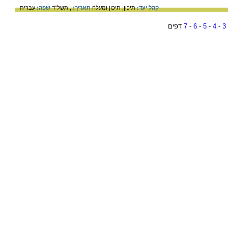
קהל יעד:
תיכון,
תיכון ומעלה
תאריך:
, תשל"ד
שפה:
עברית
3
-
4
-
5
-
6
-
7
דפים