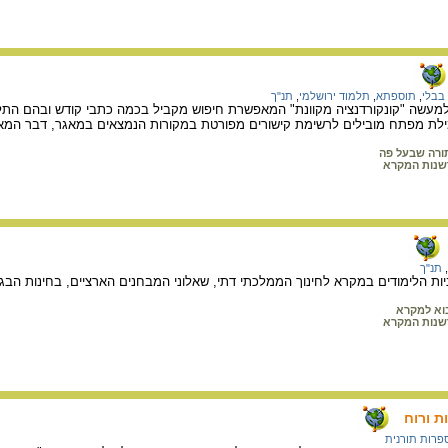
בבלי
,
תוספתא
,
תלמוד ירושלמי
,
תנ"ך
מעשה "קונקורדנציה מקוונת" המאפשרת חיפוש מקביל בכמה כתבי קודש ובהם התלמ
ילת מפתח מובילים לרשימת קישורים מפורטת במקורות הנמצאים במאגר, דבר המא
ורה שבעל פה
שנות המקרא
,
תנ"ך
ות הלימודים במקרא לחינוך הממלכתי דתי, שאלוני המבחנים הארציים, בחינות הבגרות
וא למקרא
שנות המקרא
ת ורוח
פרות תורנית