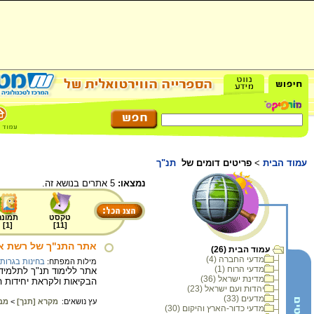
עמוד הבית
>
פריטים דומים של
תנ"ך
נמצאו:
5 אתרים בנושא זה.
טקסט
תמונה
]
1
[
]
11
[
אתר התנ"ך של רשת א
עמוד הבית (26)
מדעי החברה (4)
מילות המפתח:
בחינות בגרות
מדעי הרוח (1)
אתר ללימוד תנ"ך לתלמידי
מדינת ישראל (36)
הבקיאות ולקראת יחידות הע
יהדות ועם ישראל (23)
מדעים (33)
עץ נושאים:
מקרא [תנך]
>
מב
מדעי כדור-הארץ והיקום (30)