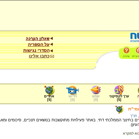
על הספריה
הסדרי נגישות
כתבו אלינו
ערך לקסיקוני
שמע
וידיאו
אתרים
]
5
[
]
0
[
]
0
[
]
5
[
מי"ת
,
תנ"ך
ם בחינוך הממלכתי דתי. באתר פעילויות מתוקשבות בנושאים תנכיים, סיכומים ומא
יון).
וא למקרא