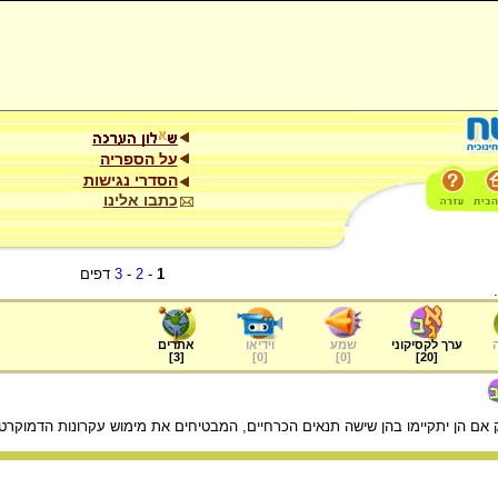
על הספריה
הסדרי נגישות
כתבו אלינו
1
-
2
-
3
דפים
ערך לקסיקוני
שמע
וידיאו
אתרים
]
3
[
]
0
[
]
0
[
]
20
[
 אם הן יתקיימו בהן שישה תנאים הכרחיים, המבטיחים את מימוש עקרונות הדמוקרטי