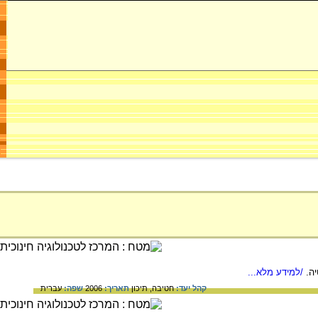
ה.
/למידע מלא...
קהל יעד:
חטיבה,
תיכון
תאריך:
2006
שפה:
עברית