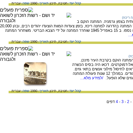
קהל יעד:
חטיבה,
תיכון
תאריך:
1990
שפה:
עברית
 ריכוז)
ית בצפון גרמניה. המחנה הוקם ב
1943 וכלל 5 מחנות משנה. במרס 1944 הפך המחנה בהדרגה למחנה ריכוז, בזמן צעדות המוות הוצעדו יהודים רבים, ובהן 20,000
נשים, המחנה לא נערך לקליטתם ורבים מהם נספו. ב 15 באפריל 1945 שוחרר המחנה על ידי הצבא הבריטי. משחרור המחנה
..
קהל יעד:
חטיבה,
תיכון
תאריך:
1990
שפה:
עברית
וז)
המחנה הוקם בקרבת העיר מינכן.
יאל-דמוקרטים. דכאו היה בסיס הכשרה
ים לחיסול מילוני אנשים בתאי גזים.
לאחר ליל הבדולח נעצרו במחנה כ 10,000 יהודים. במהלך 12 שנות פעולת המחנה
/למידע מלא...
קהל יעד:
חטיבה,
תיכון
תאריך:
1990
שפה:
עברית
-
2
-
3
-
4
דפים