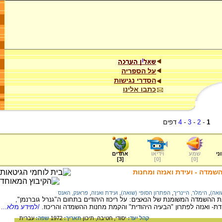
על הספריה
הסדרי נגישות
כתבו אלינו
1
-
2
-
3
-
4
דפים
ני
שמע
וידיאו
אתרים
]
3
[
]
0
[
]
0
[
השמדה - ועידת ואנזה ומחנות
ואה)
,
הימלר, היינריך
,
הפתרון הסופי (שואה)
,
ועידת ואנזה
,
פראנק, האנס
ת ההשמדה המשומנת של הנאצים: על ריכוז היהודים בתחום ה"גנרל גוברנמן",
דת- ואנזה לפתרון "הבעיה היהודית" והקמת מחנות ההשמדה והריכוז.
/למידע מלא...
קהל יעד:
יסודי,
חטיבה,
תיכון
תאריך:
1972
שפה:
עברית