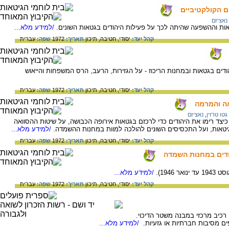
ם הקולקטיביים
נאציזם
ות וההשפעה שהיתה לכך על פעילות היהודים בגטאות השונים.
/למידע מלא...
קהל יעד:
יסודי,
חטיבה,
תיכון
תאריך:
1972
שפה:
עברית
דים בגטאות ובמחנות הריכוז - על הגזירות, הרעב, הרס המשפחות והייאוש
קהל יעד:
יסודי,
חטיבה,
תיכון
תאריך:
1972
שפה:
עברית
אה והמרמה
גטו טרזין
,
נאציזם
יצד רימו את היהודים כדי לרכזם בגטאות אירופה הכבושה, על שיטות ההסוואה
גיטאות, ועל התכסיסים השונים להולכה למוות במחנות ההשמדה.
/למידע מלא...
קהל יעד:
יסודי,
חטיבה,
תיכון
תאריך:
1972
שפה:
עברית
הודים במחנות השמדה
1946).
/למידע מלא...
קהל יעד:
יסודי,
חטיבה,
תיכון
תאריך:
1972
שפה:
עברית
 רכיב מרכזי במבנה משטר הדיכוי.
ים מסיבות חברתיות או גזעיות.
/למידע מלא...