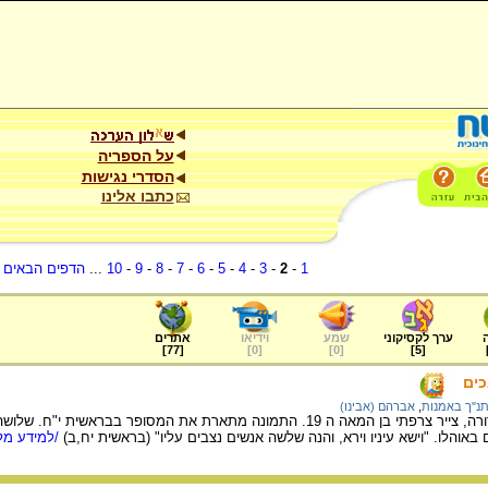
על הספריה
הסדרי נגישות
כתבו אלינו
1
-
2
-
3
-
4
-
5
-
6
-
7
-
8
-
9
-
10
...
הדפים הבאים
.
ערך לקסיקוני
שמע
וידיאו
אתרים
]
77
[
]
0
[
]
0
[
]
5
[
ים
נ"ך באמנות
,
אברהם (אבינו)
מציורי התנ"ך של גוסטב דורה, צייר צרפתי בן המאה ה 19. התמונה מתארת את המסופר 
והלו. "וישא עיניו וירא, והנה שלשה אנשים נצבים עליו" (בראשית יח,ב)
/למידע מלא