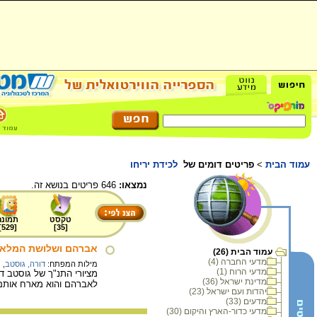
עמוד הבית
>
פריטים דומים של
לכידת יריחו
נמצאו:
646 פריטים בנושא זה.
טקסט
תמונה
]
529
[
]
35
[
אברהם ושלושת המלאכ
עמוד הבית (26)
מדעי החברה (4)
מילות המפתח:
דורה, גוסטב
,
ת
מדעי הרוח (1)
מדינת ישראל (36)
לאברהם והוא מארח אותם בא
יהדות ועם ישראל (23)
מדעים (33)
מדעי כדור-הארץ והיקום (30)