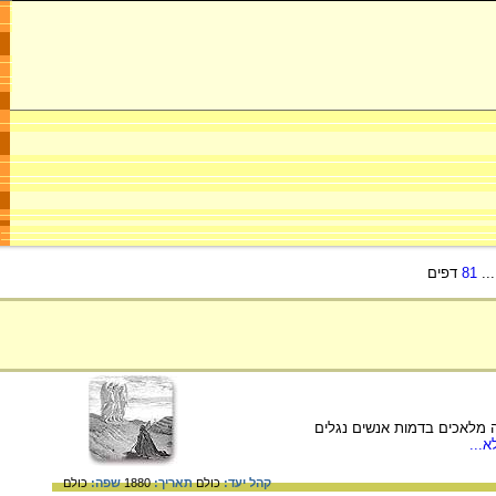
..
81
דפים
בבראשית י"ח. שלושה מלאכים בדמות אנשים נגלים
...
קהל יעד:
כולם
תאריך:
1880
שפה:
כולם