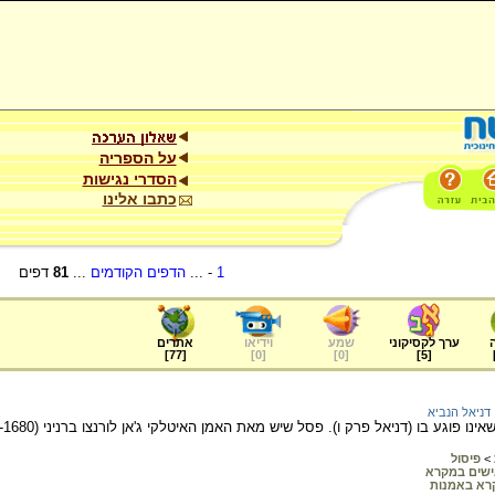
על הספריה
הסדרי נגישות
כתבו אלינו
1
- ...
הדפים הקודמים
...
81
דפים
ערך לקסיקוני
שמע
וידיאו
אתרים
]
77
[
]
0
[
]
0
[
]
5
[
דניאל הנביא
דניאל פרק ו). פסל שיש מאת האמן האיטלקי ג'אן לורנצו ברניני (1598-1680), 1650. מוצג בסנטה מריה דל פופולו ברומא.
>
פיסול
שים במקרא
רא באמנות