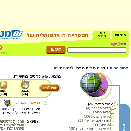
עמוד הבית
>
פריטים דומים של
לכידת יריחו
נמצאו:
646 פריטים בנושא זה.
טקסט
תמונה
]
529
[
]
35
[
דניאל והאריה
עמוד הבית (26)
מדעי החברה (4)
מילות המפתח:
תנ"ך באמנות
,
מדעי הרוח (1)
דניאל מתפלל ליד האריה שאינו פוגע בו (
מדינת ישראל (36)
יהדות ועם ישראל (23)
עץ נושאים:
אמנויות פלסטיות
מדעים (33)
מבוא למקרא
>
אי
מדעי כדור-הארץ והיקום (30)
מקרא [תנך]
>
מק