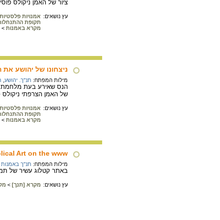
ציור של האמן ניקולס פוסין, 
עץ נושאים:
אמנויות פלסטיות
תקופת ההתנחלות
מקרא באמנות
>
ניצחונו של יהושע את 
מילות המפתח:
תנ"ך. יהושע
,
ת
הנס שאירע בעת מלחמת יהו
של האמן הצרפתי ניקולס פוסין, 
עץ נושאים:
אמנויות פלסטיות
תקופת ההתנחלות
מקרא באמנות
>
lical Art on the www
מילות המפתח:
תנ"ך באמנות
באתר קטלוג עשיר של תמו
עץ נושאים:
מקרא [תנך]
>
מק