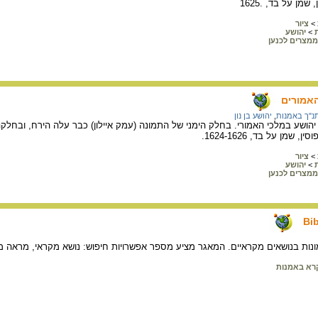
שמן על בד, .1625
>
ציור
>
יהושע
ממצרים לכנען
האמורים
נ"ך באמנות
,
יהושע בן נון
שע במלכי האמורי. בחלק הימני של התמונה (עמק איילון) כבר עלה הירח, ובחלקה הש
שמן על בד, 1624-1626.
>
ציור
>
יהושע
ממצרים לכנען
Bib
נות בנושאים מקראיים. המאגר מציע מספר אפשרויות חיפוש: נושא מקראי, מראה מק
רא באמנות