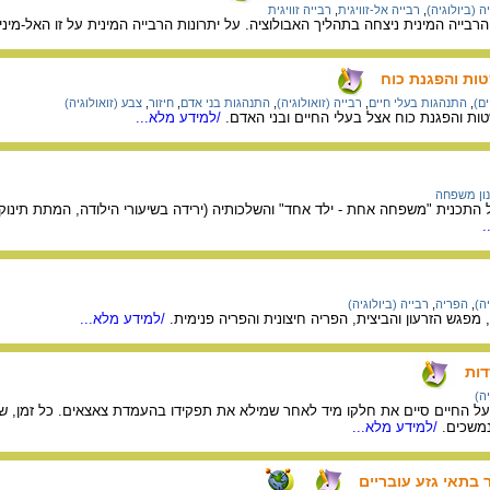
ה (ביולוגיה)
,
רבייה אל-זוויגית
,
רבייה זוויגית
ייה המינית ניצחה בתהליך האבולוציה. על יתרונות הרבייה המינית על זו האל-מיני
ות והפגנת כוח
ים)
,
התנהגות בעלי חיים
,
רבייה (זואולוגיה)
,
התנהגות בני אדם
,
חיזור
,
צבע (זואולוגיה)
ת והפגנת כוח אצל בעלי החיים ובני האדם.
/למידע מלא...
ון משפחה
על התכנית "משפחה אחת - ילד אחד" והשלכותיה (ירידה בשיעורי הילודה, המתת תינו
.
יה)
,
הפריה
,
רבייה (ביולוגיה)
 מפגש הזרעון והביצית, הפריה חיצונית והפריה פנימית.
/למידע מלא...
דות
יה)
על החיים סיים את חלקו מיד לאחר שמילא את תפקידו בהעמדת צאצאים. כל זמן, ש
משכים.
/למידע מלא...
בתאי גזע עובריים