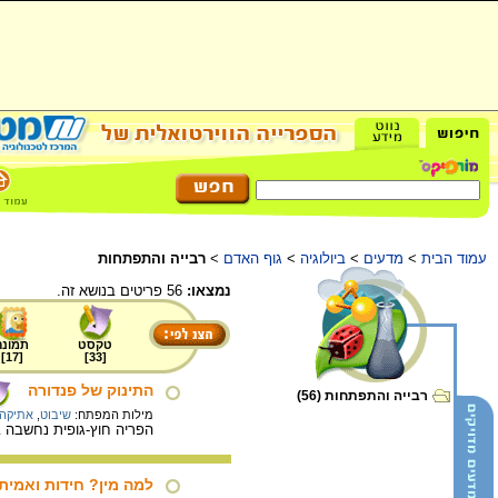
עמוד הבית
>
מדעים
>
ביולוגיה
>
גוף האדם
>
רבייה והתפתחות
נמצאו:
56 פריטים בנושא זה.
טקסט
תמונה
]
17
[
]
33
[
התינוק של פנדורה
רבייה והתפתחות (56)
מילות המפתח:
שיבוט
,
אתיקה 
הפריה חוץ-גופית נחשבה ב
למה מין? חידות ואמית