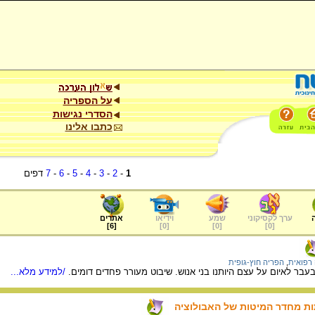
על הספריה
הסדרי נגישות
כתבו אלינו
1
-
2
-
3
-
4
-
5
-
6
-
7
דפים
ערך לקסיקוני
שמע
וידיאו
אתרים
]
6
[
]
0
[
]
0
[
]
0
[
רפואית
,
הפריה חוץ-גופית
עבר לאיום על עצם היותנו בני אנוש. שיבוט מעורר פחדים דומים.
/למידע מלא...
ות מחדר המיטות של האבולוציה