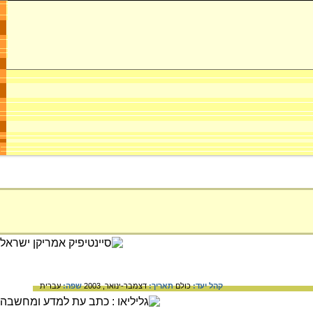
קהל יעד:
כולם
תאריך:
דצמבר-ינואר, 2003
שפה:
עברית