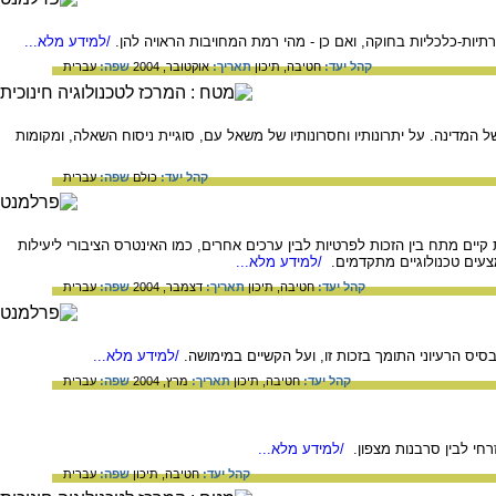
יות-כלכליות בחוקה, ואם כן - מהי רמת המחויבות הראויה להן.
/למידע מלא...
קהל יעד:
חטיבה,
תיכון
תאריך:
אוקטובר, 2004
שפה:
עברית
המדינה. על יתרונותיו וחסרונותיו של משאל עם, סוגיית ניסוח השאלה, ומקומות
קהל יעד:
כולם
שפה:
עברית
ים מתח בין הזכות לפרטיות לבין ערכים אחרים, כמו האינטרס הציבורי ליעילות
צעים טכנולוגיים מתקדמים.
/למידע מלא...
קהל יעד:
חטיבה,
תיכון
תאריך:
דצמבר, 2004
שפה:
עברית
יס הרעיוני התומך בזכות זו, ועל הקשיים במימושה.
/למידע מלא...
קהל יעד:
חטיבה,
תיכון
תאריך:
מרץ, 2004
שפה:
עברית
רחי לבין סרבנות מצפון.
/למידע מלא...
קהל יעד:
חטיבה,
תיכון
שפה:
עברית