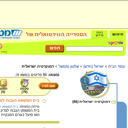
עמוד הבית
>
ישראל (חדש)
>
שלטון וממשל
>
דמוקרטיה ישראלית
נמצאו:
86 פריטים בנושא זה.
טקסט
תמונה
]
5
[
]
76
[
בית המשפט הגבוה לצד
דמוקרטיה ישראלית (86)
מילות המפתח:
בית המשפט הע
בית המשפט הגבוה לצדק ה
הוא פועל כגורם המבטיח א