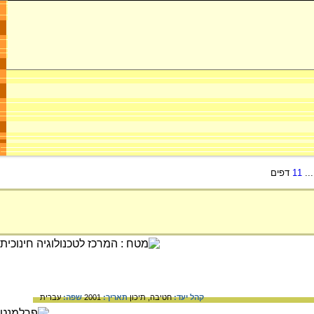
..
11
דפים
קהל יעד:
חטיבה,
תיכון
תאריך:
2001
שפה:
עברית