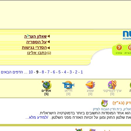
על הספריה
הסדרי נגישות
כתבו אלינו
1
-
2
-
3
-
4
-
5
-
6
-
7
-
8
-
9
-
10
...
הדפים הבאים
.
ערך לקסיקוני
שמע
וידיאו
אתרים
]
5
[
]
0
[
]
0
[
]
0
[
ק (בג"ץ)
ליון
,
בית הדין הגבוה לצדק
וא אחד המוסדות החשובים ביותר בדמוקרטיה הישראלית.
ת שלטון החוק ומגן על זכויות האזרח מפני השלטון.
/למידע מלא...