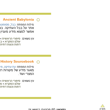
Ancient Babylonia
מילות המפתח:
בבל
,
מסופוטמ
אתר על בבל העתיקה. באת
אפשר למצוא מידע מעניין 
עץ נושאים:
סיפורי הראשית
>
עולם המקרא
>
בב
דתות והגות דתית
t History Sourcebook
מילות המפתח:
עת עתיקה
,
מי
מאגר מידע של מקורות ראש
המצרי ועוד.
עץ נושאים:
סיפורי הראשית
>
עולם המקרא
>
מצ
דתות והגות דתית
נמצאו:
60 פריטים בנושא זה.