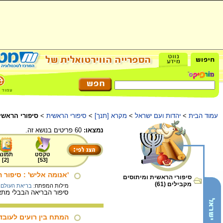
עמוד הבית
>
יהדות ועם ישראל
>
מקרא [תנך]
>
סיפורי הראשית
>
סיפורי הראשי
נמצאו:
60 פריטים בנושא זה.
טקסט
תמונה
]
2
[
]
53
[
'אנומה אליש' : סיפור 
סיפורי הראשית ומיתוסים
מקבילים (61)
מילות המפתח:
בריאת העולם
,
סיפור הבריאה הבבלי מתאר
המתח בין רועים לעובד