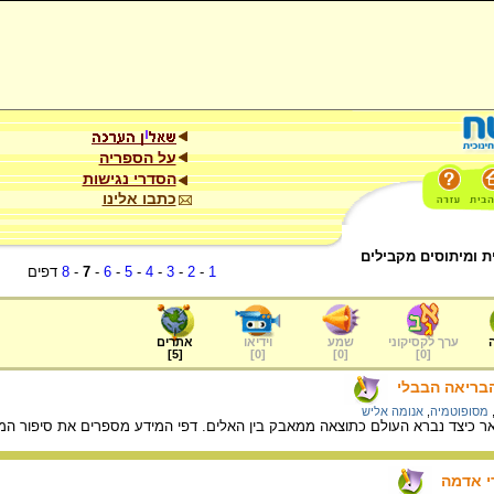
על הספריה
הסדרי נגישות
כתבו אלינו
ת ומיתוסים מקבילים
1
-
2
-
3
-
4
-
5
-
6
-
7
-
8
דפים
ערך לקסיקוני
שמע
וידיאו
אתרים
]
5
[
]
0
[
]
0
[
]
0
[
הבריאה הבבלי
מסופוטמיה
,
אנומה אליש
 כיצד נברא העולם כתוצאה ממאבק בין האלים. דפי המידע מספרים את סיפור המיתו
י אדמה