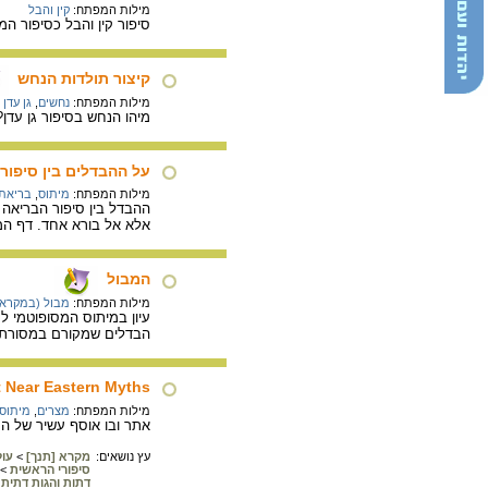
מילות המפתח:
קין והבל
סיפור קין והבל כסיפור ה
קיצור תולדות הנחש
מילות המפתח:
נחשים
,
גן עדן
מיהו הנחש בסיפור גן עדן
על ההבדלים בין סיפור
מילות המפתח:
מיתוס
,
בריאת 
ההבדל בין סיפור הבריאה 
אלא אל בורא אחד. דף המ
המבול
מילות המפתח:
מבול (במקרא)
עיון במיתוס המסופוטמי ל
הבדלים שמקורם במסורת י
 Near Eastern Myths
מילות המפתח:
מצרים
,
מיתוס
אתר ובו אוסף עשיר של ה
עץ נושאים:
מקרא [תנך]
>
עו
סיפורי הראשית
>
דתות והגות דתית