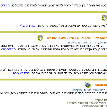
מבטא את המתח בין עובדי האדמה לרועי הצאן. השוואה למיתוסים מקבילים.
/למידע מ
? מידע קצר על סיפורים מקבילים ועל משמעות הסיפור.
/למידע מלא...
י הבריאה המקראיים והמיתוסים האזוריים
העולם
,
תנ"ך. בראשית
,
מונותיאיזם
המקראי לסיפורי הבריאה במיתוסים הוא הבדל עקרוני שמקורו בהשקפה דתית שונה. ס
ידע דן בהשקפה המונתאיסטית ובהשפעת תפיסה זו על חיי בני האדם.
/למידע מלא..
מבול, דיון בהשפעתו על הסיפור המקראי וניתוח ההבדלים בינהם. חלק מההבדלים נ
שראלית ולא מסופוטמית, כך לדוגמא עיצוב דמותו של נח .
/למידע מלא...
Ancient
,
מסופוטמיה
,
כנענים (עם קדום)
מיתוסים מהמזרח הקדום מתורגמים לאנגלית. באתר מיתוסים ממסופוטמיה, כנען ומצ
לם המקרא
סיפורי הראשית ומיתוסים מקבילים
>
דתות העולם העתיק