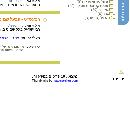
מילות המפתח:
חסידות
טכנולוגיה ומוצרים (61)
תנועה של התחדשות דתית וחברת
מתמטיקה וסטטיסטיקה (48)
אמנויות (29)
אחר (6)
ישראל (חדש) (3)
הבעש"ט - הבעל שם ט
מילות המפתח:
הבעש"ט
רבי ישראל בעל שם טוב, ה
בעלי זכויות:
מטח : המרכז 
עץ נושאים:
מחשבת ישראל
>
יהדות
>
כיתות וזר
נמצאו:
19 פריטים בנושא זה.
Thumbnails by:
pagepeeker.com