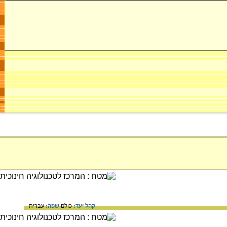
קהל יעד:
כולם
שפה:
עברית