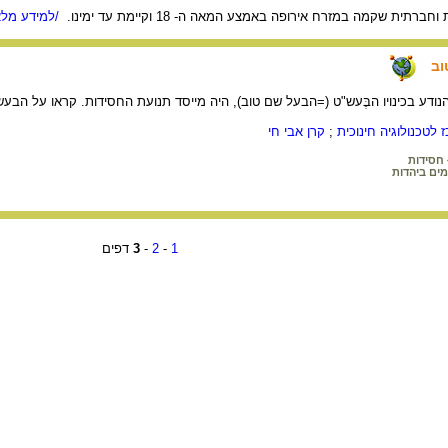
ית שקמה במזרח אירופה באמצע המאה ה- 18 וקיימת עד ימינו.
/למידע מלא
וב
נודע בכינויו הבֶּעש"ט (=הבעל שם טוב), היה מייסד תנועת החסידות. קראו על הב
לטכנולוגיה חינוכית
;
קרן אבי חי
חסידות
מים ביהדות
1
-
2
-
3
דפים