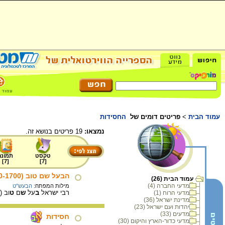
עמוד הבית
>
פריטים דומים של
החסידות
נמצאו:
19 פריטים בנושא זה.
טקסט
תמונה
]
7
[
]
7
[
הבעל שם טוב (1760-1700)
עמוד הבית (26)
מדעי החברה (4)
מילות המפתח:
הבעש"ט
רבי ישראל
ב
על
ש
ם
ט
וב (
מדעי הרוח (1)
מדינת ישראל (36)
יהדות ועם ישראל (23)
מדעים (33)
חסידות
מדעי כדור-הארץ והיקום (30)