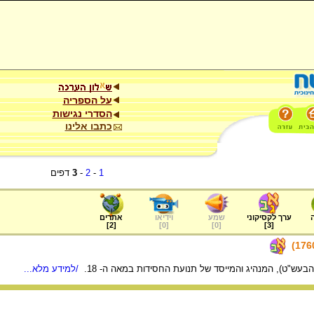
על הספריה
הסדרי נגישות
כתבו אלינו
1
-
2
-
3
דפים
ערך לקסיקוני
שמע
וידיאו
אתרים
]
2
[
]
0
[
]
0
[
]
3
[
הבעש"ט), המנהיג והמייסד של תנועת החסידות במאה ה- 18.
/למידע מלא...