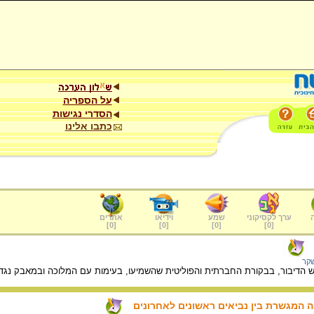
על הספריה
הסדרי נגישות
כתבו אלינו
ערך לקסיקוני
שמע
וידיאו
אתרים
]
0
[
]
0
[
]
0
[
]
0
[
שקר
ש הדיבור, בבקורת החברתית והפוליטית שהשמיעו, בעימות עם המלוכה ובמאבק נגד 
יה המגשרת בין נביאים ראשונים לאחרונים