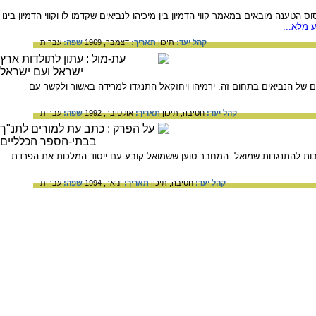
הטענה מובאים במאמר קווי הדמיון בין מיכיהו לנביאים שקדמו לו וקווי הדמיון בינו
 מלא...
קהל יעד:
תיכון
תאריך:
דצמבר, 1969
שפה:
עברית
ורבן בית ראשון, תוך הדגשת תפקידם של הנביאים בתחום זה. ירמיהו ויחזקאל התנגדו למרידה באשור ולקשר עם
קהל יעד:
חטיבה,
תיכון
תאריך:
אוקטובר, 1992
שפה:
עברית
בות להתנגדות שמואל. המחבר טוען ששמואל קובע עם ייסוד המלכות את הפרדת
קהל יעד:
חטיבה,
תיכון
תאריך:
ינואר, 1994
שפה:
עברית