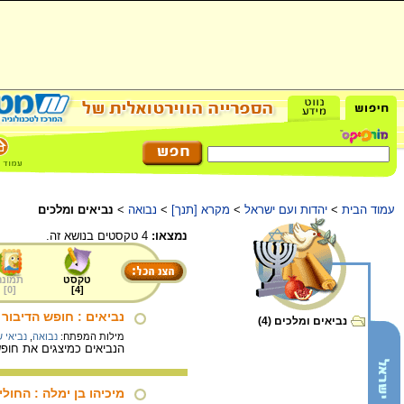
עמוד הבית
>
יהדות ועם ישראל
>
מקרא [תנך]
>
נבואה
>
נביאים ומלכים
נמצאו:
4 טקסטים בנושא זה.
טקסט
תמונה
]
0
[
]
4
[
נביאים : חופש הדיבור
נביאים ומלכים (4)
מילות המפתח:
נבואה
,
נביאי 
הנביאים כמיצגים את חופ
מיכיהו בן ימלה : החול