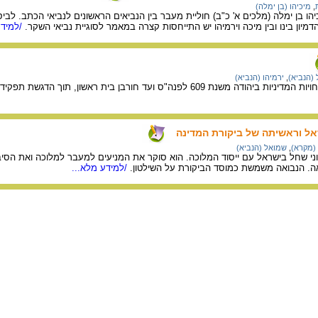
,
מיכיהו (בן ימלה)
 בן ימלה (מלכים א' כ"ב) חוליית מעבר בין הנביאים הראשונים לנביאי הכתב. לביסוס 
דמיון בינו ובין מיכה וירמיהו יש התייחסות קצרה במאמר לסוגיית נביאי השקר.
/למידע
 (הנביא)
,
ירמיהו (הנביא)
סקירת האירועים וההתפתחויות המדיניות ביהודה משנת 609 לפנה"ס ועד ח
אל וראשיתה של ביקורת המדינה
(מקרא)
,
שמואל (הנביא)
י שחל בישראל עם ייסוד המלוכה. הוא סוקר את המניעים למעבר למלוכה ואת הסי
אה. הנבואה משמשת כמוסד הביקורת על השילטון.
/למידע מלא...