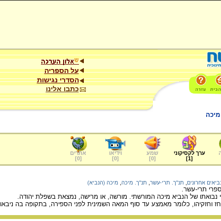
על הספריה
הסדרי נגישות
כתבו אלינו
מיכה
ערך לקסיקוני
שמע
וידיאו
אתרים
]
0
[
]
0
[
]
0
[
]
1
[
ביאים אחרונים
,
תנ"ך. תרי-עשר
,
תנ"ך. מיכה
,
מיכה (הנביא)
ספרי תרי-עשר.
נבואתו של הנביא מיכה המורשתי. מורשה, או מרישה, נמצאת בשפלת יהודה.
 אחז וחזקיהו, כלומר מאמצע עד סוף המאה השמינית לפני הספירה, בתקופה בה ניבאו 