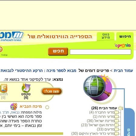
עמוד הבית
>
פריטים דומים של
מבוא לספר מיכה : הרקע ההיסטורי לנבואת 
נמצא:
ערך לקסיקוני אחד בנושא זה.
טקסט
תמונה
]
0
[
]
6
[
מיכה הנביא
עמוד הבית (26)
מדעי החברה (4)
מילות המפתח:
נבואה
,
תנ"ך. נ
ספר מיכה הוא השישי בין 
מדעי הרוח (1)
מדינת ישראל (36)
כותרת הספר מעידה שזוהי 
יהדות ועם ישראל (23)
זמן נבואתו – בימי יותם,
מדעים (33)
מדעי כדור-הארץ והיקום (30)