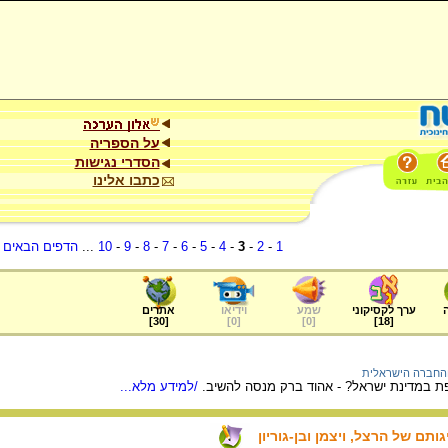
על הספריה
הסדרי נגישות
כתבו אלינו
1
-
2
-
3
-
4
-
5
-
6
-
7
-
8
-
9
-
10
...
הדפים הבאים
.
ערך לקסיקוני
שמע
וידיאו
אתרים
]
30
[
]
0
[
]
0
[
]
18
[
והחברה הישראלית
פת במדינת ישראל? - אהוד ברק מנסה להשיב.
/למידע מלא...
תם של הרצל, ויצמן ובן-גוריון