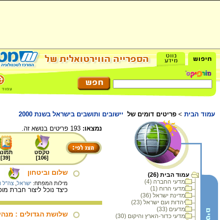
עמוד הבית
>
פריטים דומים של
יישובים ותושבים בישראל בשנת 2000
נמצאו:
193 פריטים בנושא זה.
טקסט
תמונה
]
39
[
]
106
[
שלום וביטחון
עמוד הבית (26)
מדעי החברה (4)
מילות המפתח:
ישראל
,
צה"ל 
מדעי הרוח (1)
כיצד נוכל ליצור חברת מו
מדינת ישראל (36)
יהדות ועם ישראל (23)
מדעים (33)
שלושת הגדולים : מנהיגו
מדעי כדור-הארץ והיקום (30)