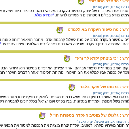
דרש : ההסבר הספרותי
רהם (אבינו)
,
יצחק (אבינו)
בירו את הפסיביות של יצחק בסיפור העקדה המקראי כפגם בסיפור. כיום גישה זו א
וש מודע בכלים הספרותיים העומדים לרשותו.
/למידע מלא...
רש : מה סיפור העקדה בא ללמדנו
רהם (אבינו)
,
יצחק (אבינו)
רים שסיפור העקדה נכתב על מנת לשלול קרבנות אדם. מחבר המאמר דוחה טענה זו
ם. העמידה בנסיון העקדה מוכיחה שאברהם ראוי לברית האלוהית עימו ועם זרעו.
/ל
רש : "כי ביצחק יקרא לך זרע"
רהם (אבינו)
,
יצחק (אבינו)
ום חשוב במחרוזת סיפורי אברהם. אחד הצירים המרכזיים בסיפור הוא היורש והב
כר על נכונות אביו למלא את הצו האלוהי. פתיחת הסיפור "אחר הדברים האלה" רומ
רש : בזכותו של עוקד בלבד
רהם (אבינו)
,
יצחק (אבינו)
רהם הוא העומד בנסיון ויצחק מוצג כדמות משנית. לחלוקת תפקידים זו מסר המשת
ית בשל אמונתו ועמידתו בנסיונות. בניו בפרט ועם ישראל בכלל זוכים להבטחה ר
רש : גלגולו של מוטיב העקדה בספרות חז"ל
דת יצחק
,
אברהם (אבינו)
,
יצחק (אבינו)
ה הופך מאירוע מקראי למוטיב. עקדת יצחק מיצגת את הנכונות למסור את הנפש על 