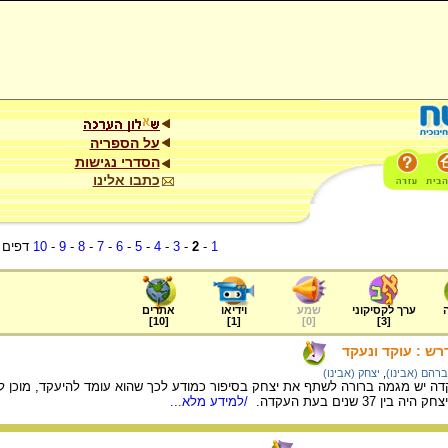
על הספריה
הסדרי נגישות
כתבו אלינו
1
-
2
-
3
-
4
-
5
-
6
-
7
-
8
-
9
-
10
דפים
ערך לקסיקוני
שמע
וידיאו
אתרים
]
10
[
]
1
[
]
0
[
]
3
[
רש : עוקד ונעקד
רהם (אבינו)
,
יצחק (אבינו)
ה יש מגמה ברורה לשתף את יצחק בסיפור כמודע לכך שהוא עומד להיעקד, מוכן לעמ
3 שנים בעת העקדה.
/למידע מלא...