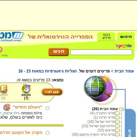
עמוד הבית
>
פריטים דומים של
תגליות גיאוגרפיות במאות 15 - 16
נמצאו:
13 פריטים בנושא זה.
טקסט
תמונה
]
0
[
]
7
[
"העולם החדש"
עמוד הבית (26)
מדעי החברה (4)
מילות המפתח:
גילוי ארצות
,
ה
כינוי לאזורים בעולם, שלא היו מוכרים לתושבי אירופה ע
מדעי הרוח (1)
מדינת ישראל (36)
יהדות ועם ישראל (23)
מדעים (33)
הקרב על הקוטב הדרומי : קפטן 
מדעי כדור-הארץ והיקום (30)