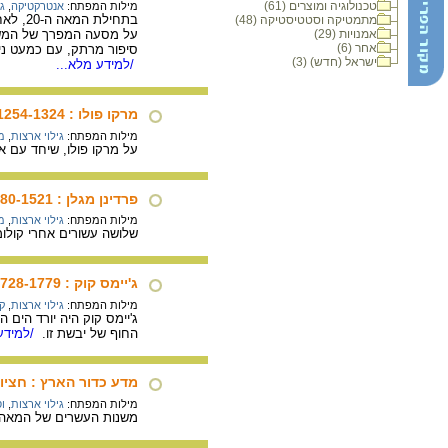
טכנולוגיה ומוצרים (61)
מילות המפתח:
אנטרקטיקה
,
גי
בתחילת המאה ה-20, לאחר שכל הארצות כבר נחקרו, רק הקוטב הצפוני והקוטב הדרומי נותרו כ"ארץ לא נודעת", וכמשאת נפשם של חוקרים והרפתקנים.
מתמטיקה וסטטיסטיקה (48)
אמנויות (29)
על מסעה המפרך של המשלח
אחר (6)
סיפור מרתק, עם כמעט ניצח
ישראל (חדש) (3)
/למידע מלא...
מרקו פולו : 1254-1324
מילות המפתח:
גילוי ארצות
,
מ
על מרקו פולו, שיחד עם א
פרדינן מגלן : 1480-1521
מילות המפתח:
גילוי ארצות
,
מ
שלושה עשורים אחרי קולומ
ג'יימס קוק : 1728-1779
מילות המפתח:
גילוי ארצות
,
קו
ג'יימס קוק היה יורד הים 
החוף של יבשת זו.
/למידע 
מדע כדור הארץ : חציו
מילות המפתח:
גילוי ארצות
,
ו
משנות העשרים של המאה ה-15 החלו הפורטוגלים בסדרה ארוכה של מסעות גילוי ימיים לאורך חופה המערבי של אפריקה וגילו את הדר