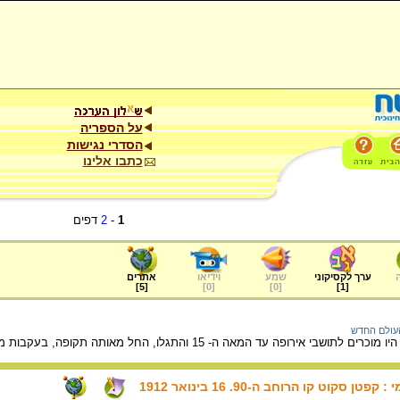
על הספריה
הסדרי נגישות
כתבו אלינו
1
-
2
דפים
ערך לקסיקוני
שמע
וידיאו
אתרים
]
5
[
]
0
[
]
0
[
]
1
[
עולם החדש
ד המאה ה- 15 והתגלו, החל מאותה תקופה, בעקבות מסעותיהם של מגלים וכובשים אירופים.
סקוט קו הרוחב ה-90. 16 בינואר 1912