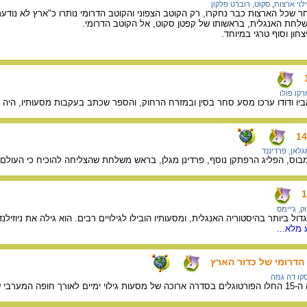
לוי ארצות
,
סקוט, רוברט פלקון
ת האנגלית, בראשותו של קפטן סקוט, אל הקוטב הדרומי.
ון וסוף טרגי במיוחד.
רקו פולו
ביו ודודו ערכו מסע סחר בסין ובמזרח הרחוק, והספר שכתב בעקבות מסעותיו, היה 
גלאן, פרדיננד
בוס, הפליג הרפתקן נוסף, פרדינן מגלן, בראש משלחת שהצליחה להוכיח כי העולם ה
ק, ג'יימס
הגדול ביותר בהיסטוריה האנגלית, ומסעותיו הובילו לגילויים רבים. הוא גילה את ניוז
מלא...
 הדרומי של כדור הארץ
סקו דה גמה
ך הימית להודו.