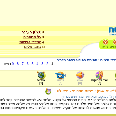
על הספריה
הסדרי נגישות
כתבו אלינו
רי הימים : תפיסת הפילוג בספר מלכים
1
-
2
-
3
-
4
-
5
-
6
-
7
-
8
-
9
דפים
ערך לקסיקוני
שמע
וידיאו
אתרים
]
1
[
]
0
[
]
0
[
]
9
[
 יא א-ח) : ניתוח ספרותי - תיאולוגי
,
תנ"ך. מלכים
,
חטא
,
חוק המלך
,
נשים נוכריות
למה במלכים א' י"א. ניתוח ספרותי של הקטע מלמד שיש לתיאור החטאים קשר לחוק
ות שלמה ושל ספר מלכים כולו. בהקשר קורות שלמה: חטאו של שלמה מאיר באור ש
מה החוטא מנוגדת לדמותם של חזקיהו ויאשיהו - המלכים העושים תיקוניםבתחום הפו