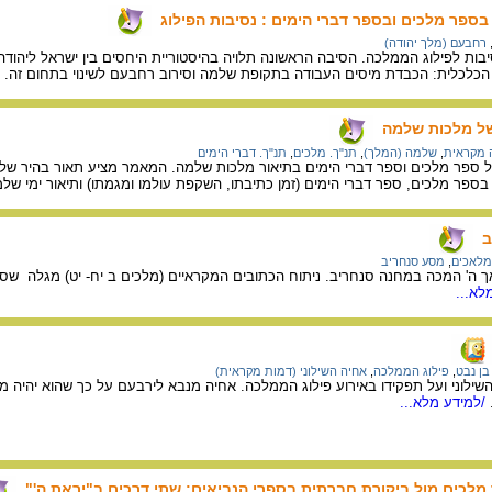
ספר מלכים ובספר דברי הימים : נסיבות הפילוג
רחבעם (מלך יהודה)
ות לפילוג הממלכה. הסיבה הראשונה תלויה בהיסטוריית היחסים בין ישראל ליהודה.
הכלכלית: הכבדת מיסים העבודה בתקופת שלמה וסירוב רחבעם לשינוי בתחום זה.
/
של מלכות שלמה
ה מקראית
,
שלמה (המלך)
,
תנ"ך. מלכים
,
תנ"ך. דברי הימים
פר מלכים וספר דברי הימים בתיאור מלכות שלמה. המאמר מציע תאור בהיר של ראש
 בספר מלכים, ספר דברי הימים (זמן כתיבתו, השקפת עולמו ומגמתו) ותיאור ימי ש
ב
מלאכים
,
מסע סנחריב
ך ה' המכה במחנה סנחריב. ניתוח הכתובים המקראיים (מלכים ב יח- יט) מגלה ש
לא...
בן נבט
,
פילוג הממלכה
,
אחיה השילוני (דמות מקראית)
שילוני ועל תפקידו באירוע פילוג הממלכה. אחיה מנבא לירבעם על כך שהוא יהיה 
/למידע מלא...
מלכים מול ביקורת חברתית בספרי הנביאים: שתי דרכים ב"יראת ה'"