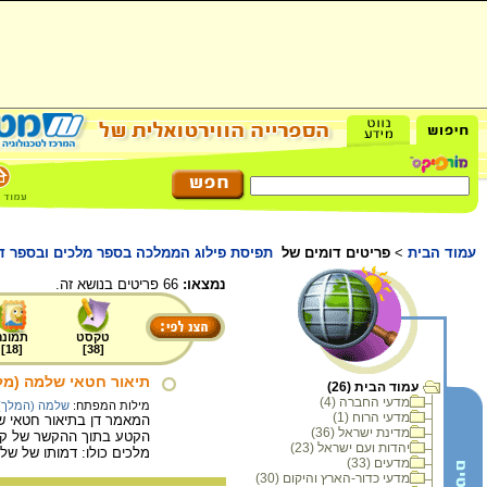
עמוד הבית
>
פריטים דומים של
תפיסת פילוג הממלכה בספר מלכים ובספר דב
נמצאו:
66 פריטים בנושא זה.
טקסט
תמונה
]
18
[
]
38
[
תיאור חטאי שלמה (מל"א
עמוד הבית (26)
מדעי החברה (4)
מילות המפתח:
שלמה (המלך)
מדעי הרוח (1)
המאמר דן בתיאור חטאי ש
מדינת ישראל (36)
הקטע בתוך ההקשר של קור
יהדות ועם ישראל (23)
מלכים כולו: דמותו של של
מדעים (33)
מדעי כדור-הארץ והיקום (30)