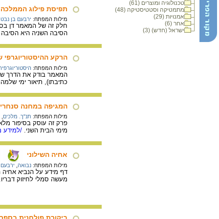
טכנולוגיה ומוצרים (61)
תפיסת פילוג הממלכה ב
מתמטיקה וסטטיסטיקה (48)
אמנויות (29)
מילות המפתח:
ירבעם בן נבט
,
אחר (6)
חלק זה של המאמר דן בסיב
ישראל (חדש) (3)
הסיבה השניה היא הסיבה 
הרקע ההיסטוריוגרפי 
מילות המפתח:
היסטוריוגרפי
המאמר בודק את הדרך של ס
כתיבתו), תיאור ימי שלמה
המגיפה במחנה סנחרי
מילות המפתח:
תנ"ך. מלכים
,
פרק זה עוסק בסיפור מלא
מימי הבית השני.
/למידע מ
אחיה השילוני
מילות המפתח:
נבואה
,
ירבעם 
דף מידע על הנביא אחיה ה
מעשה סמלי לחיזוק דבריו.
ביקורת פולחנית בספר 