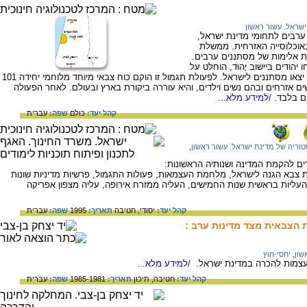
ישראל. עשור ראשון
רבים לתחומי מדינת ישראל,
אוכלוסייה האזרחית. ממשלת
ת אלימות של מסתננים ערבים.
 רצחו יהודים ביישוב יָהוּד, הוחלט על
פעולת גמול כנגד ערביי הכפר קיבייה, שממנו יצאו מסתננים לישראל. לפעולת תגמול זו הוקם כוח צבאי מיוחד מלוחמי יחידה 101
ם אזרחים ובהם נשים וילדים, והיא עוררה ביקורת בארץ ובעולם. לאחר הפעולה
ים בלבד.
/למידע מלא...
קהל יעד:
כולם
שפה:
עברית
טוריה של מדינת ישראל. עשור ראשון
,
ים להקמת המדינה ושנותיה הראשונות:
 צבא הגנה לישראל, מלחמת העצמאות, פעולות התגמול, פרשיות מדיניות שונות
 העליות בראשית שנות החמישים, העליה ממזרח אירופה, עליה מצפון אפריקה
קהל יעד:
יסודי,
חטיבה
תאריך:
1995
שפה:
עברית
הצבאית מצד מדינות ערב :
שון
,
יחסי-חוץ
צמות להכרה במדינת ישראל.
/למידע מלא...
קהל יעד:
חטיבה,
תיכון
תאריך:
1985-1981
שפה:
עברית