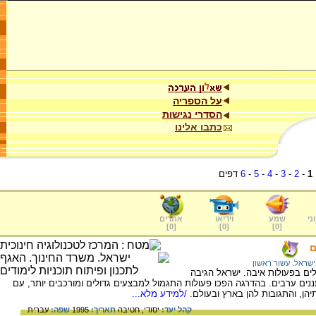
על הספריה
הסדרי נגישות
כתבו אלינו
1
-
2
-
3
-
4
-
5
-
6
דפים
ני
שמע
וידיאו
אתרים
]
0
[
]
0
[
]
0
[
ם
ישראל. עשור ראשון
חים ישראלים בפעולות איבה. ישראל הגיבה
נים ערבים. בהדרגה הפכו פעולות התגמול למבצעים גדולים ומורכבים יותר, עם
הן, והתגובות להן בארץ ובעולם.
/למידע מלא...
קהל יעד:
יסודי,
חטיבה
תאריך:
1995
שפה:
עברית