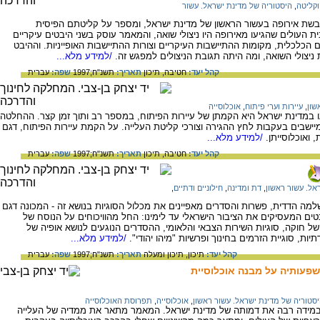
וקליטה
,
היסטוריה של מדינת ישראל. עשור
בשת אירופה בעשור הראשון של מדינת ישראל, ומספר על קליטתם הפיסית
עולים שהגיעו מאירופה היו ניצולי שואה, והמאמר עוסק בשני היבטים עיקריים
כלכלית, מקומות ההתיישבות העיקריים וצורות ההתיישבות האופייניות. וההיבט
יצולי השואה, ומה היתה תגובת הניצולים למפגש זה.
/למידע מלא...
קהל יעד:
חטיבה,
תיכון
תאריך:
תשנ"ח;1997
שפה:
עברית
שון
,
עיירות וערי פיתוח
,
אוכלוסייה
במדינת ישראל היא הקמתן של עיירות הפיתוח, במספר רב ותוך זמן קצר. ההחלטה
ישבים בעקבות לחץ ההגירה וצורכי קליטת העלייה. על הקמת עיירות הפיתוח, דגם
 ואוכלוסייתן.
/למידע מלא...
קהל יעד:
חטיבה,
תיכון
תאריך:
תשנ"ח;1997
שפה:
עברית
אל. עשור ראשון
,
דת ומדינה
,
חילוניים ודתיים
,
למה הדדית, פשרות והסדרים מאפיינים את מכלול הסוגיות בנושא זה - המכונה דגם
 המעסיקים את הציבור הישראלי עד לימינו: החל מהוויכוחים על הנוסח של
ל חוקה, סוגיות השירות הצבאי והלאומי, ההסדרים הנוגעים לנושא אופיה של
ת, סוגיית הזרמים בחינוך ופרשיות "מיהו יהודי".
/למידע מלא...
קהל יעד:
תיכון,
תיכון ומעלה
תאריך:
תשנ"ח;1997
שפה:
עברית
השפעותיה על מבנה אוכלוסיית
סטוריה של מדינת ישראל. עשור ראשון
,
אוכלוסייה
,
תפרוסת האוכלוסייה
נית, בשנים 1948-1951, שינתה במידה רבה את דמותה של מדינת ישראל. המאמר מתאר את ממדיה של העלייה