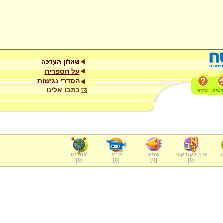
על הספריה
הסדרי נגישות
כתבו אלינו
ערך לקסיקוני
שמע
וידיאו
אתרים
]
0
[
]
0
[
]
0
[
]
0
[