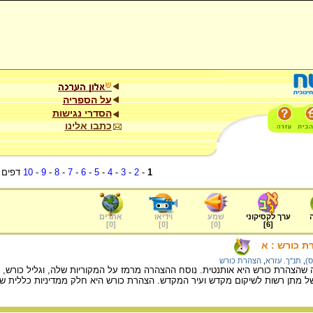
על הספריה
הסדרי נגישות
כתבו אלינו
1
-
2
-
3
-
4
-
5
-
6
-
7
-
8
-
9
-
10
דפים
ערך לקסיקוני
שמע
וידיאו
אתרים
]
0
[
]
0
[
]
0
[
]
6
[
ת כורש : א
ס)
,
תנ"ך. עזרא
,
הצהרת כורש
צהרת כורש היא אותנטית. נוסח ההצהרה מרמז על המקוריות שלה, וגליל כורש, 
ל מתן רשות לשיקום מקדש ועיר המקדש. הצהרת כורש היא חלק ממדיניות כללית ש