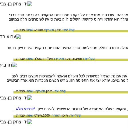
לאברהם. עובדה זו מתבארת על רקע התמודדויות התקופה בה נכתב ספר דברי
מלך הוא יהודאי וייחוס קדושת ירושלים לו קובעת כי אין לשומרונים חלק במקום
קהל יעד:
תיכון
תאריך:
תשנ"א
שפה:
עברית
ילה נכתבה כחלק מהפולמוס סביב הנשים הנוכריות בתקופת שיבת ציון. בניגוד
קהל יעד:
חטיבה,
תיכון
תאריך:
תש"ן - תשס"ד
שפה:
עברית
ה את אמונת ישראל כמיועדת לכל העולם ושאפה להצטרפות אנשים רבים לעם
מהעמים. עזרא ייצג את התפיסה הזו, גירוש הנשים הנוכריות הוא אחד הביטויים
קהל יעד:
תיכון
תאריך:
שפה:
עברית
ומקומו בעולם המחשבה של הדורות הראשונים לשיבת ציון.
/למידע מלא...
קהל יעד:
תיכון
תאריך:
2000;תש"ס
שפה:
עברית