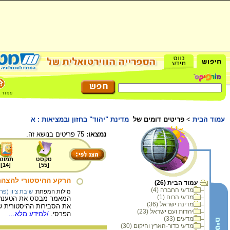
עמוד הבית
>
פריטים דומים של
מדינת "יהוד" בחזון ובמציאות : א
נמצאו:
75 פריטים בנושא זה.
טקסט
תמונה
]
14
[
]
55
[
הרקע ההיסטורי להצהר
עמוד הבית (26)
מדעי החברה (4)
מילות המפתח:
שיבת ציון (פר
מדעי הרוח (1)
המאמר מבסס את הטענה שה
מדינת ישראל (36)
את הסבירות ההיסטורית ש
יהדות ועם ישראל (23)
הפרסי.
/למידע מלא...
מדעים (33)
מדעי כדור-הארץ והיקום (30)