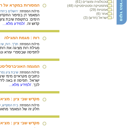
טכנולוגיה ומוצרים (61)
המסורות במקרא על רא
מתמטיקה וסטטיסטיקה (48)
אמנויות (29)
מילות המפתח:
ירושלים ביהדו
אחר (6)
המאמר דן בסיפור התקדשו
ישראל (חדש) (3)
הימים: בתקופת שיבת ציון 
קדוש זה.
/למידע מלא...
רות : מגמת המגילה
מילות המפתח:
תנ"ך. רות
,
שיב
מגילת רות מציגה את רות 
לתפיסה שבספרי עזרא ונחמ
המגמה האוניברסליסטי
מילות המפתח:
שיבת ציון (פר
כתובים מקראיים מימי שי
ישראל. תפיסה זו באה ליד
לכך.
/למידע מלא...
מקדש שבי ציון : מציאו
מילות המפתח:
בית המקדש
,
ש
חלק זה של המאמר מתאר א
מקדש שבי ציון : מציאו