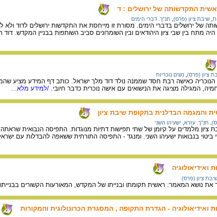
שית התקדשותה של ירושלים : ד
ת
,
שיבת ציון (פרס)
,
תנ"ך. דברי הימים
תה של ירושלים בדברי הימים. מסורת זו מייחסת את התקדשות ירושלים לדוד ולא 
היה מתח בין שבי ציון היהודאים ובין השומרונים סביב השותפות בבניין המקדש. דוד ה
ת ציון (פרס)
,
נשים נוכריות
הנוכריה כאישה רבת חסד שממנה נולד דוד מלך ישראל. כותב דף המידע מציע שהמג
יה, המגילה מציגה את הנישואים עם אישה נוכרית כדבר חיובי.
/למידע מלא...
ת והמגמה הבדלנית בתקופת שיבת ציון
ס)
,
תנ"ך. עזרא
,
ישעיהו השני
בת ציון מלמדים על קיומן של שתי תפישות דתיות מנוגדות. התפיסה הנבואית שראת
י ביטוי בנבואות ישעיהו השני. ומנגד - התפיסה התורתית ששאפה להבדלות עם ישראל 
ת ואידיאולוגיה
יבת ציון (פרס)
ת נושא המאמר: ראשית תקומתו ובנייתו של המקדש, המאורעות הקשורים בבנייתו, 
ת ואידיאולוגיה - הגדרת התקופה , המסגרת הכרונולוגית והמקורות