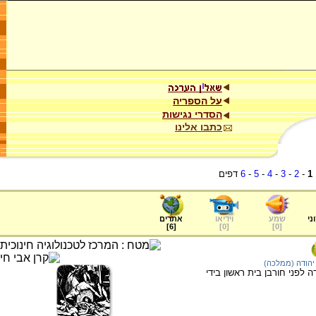
על הספריה
הסדרי נגישות
כתבו אלינו
1
-
2
-
3
-
4
-
5
-
6
דפים
ני
שמע
וידיאו
אתרים
]
6
[
]
0
[
]
0
[
יהודה (ממלכה)
לפני חורבן בית ראשון בידי