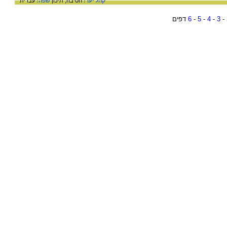
קהל יעד:
חטיבה,
תיכון
שפה:
עברית
-
3
-
4
-
5
-
6
דפים