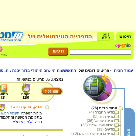
עמוד הבית
>
פריטים דומים של
התאוששות היישוב היהודי בדור יבנה : ח. פו
נמצאו:
35 פריטים בנושא זה.
טקסט
תמונה
]
2
[
]
29
[
צדק, צדקה וחסד
עמוד הבית (26)
מדעי החברה (4)
מילות המפתח:
תקופת המשנה
מדעי הרוח (1)
בתקופת המשנה והתלמוד מ
מדינת ישראל (36)
רבה.
/למידע מלא...
יהדות ועם ישראל (23)
מדעים (33)
מדעי כדור-הארץ והיקום (30)