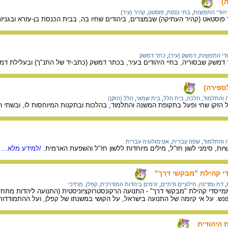
)
יהודי התפוצות
,
בתי כנסת
,
פוסטט
,
קהיר (עיר)
פוסטאט (קהיר העתיקה) שבמצרים, ביהודים שחיו בה, בבית הכנסת בן-עזרא ובגניזת
ודי התפוצות
,
דמשק (עיר)
,
כתר דמשק
דמשק שבסוריה, בחיי היהודים בעיר, בכתר דמשק (כתב-יד של התנ"ך) ובעלילת דמשק
 והתלמוד
,
הלכה
,
בית הלל
,
בית שמאי
,
הלל (הזקן)
הזקן שחי ופעל בתקופת המשנה והתלמוד, בהלכות ובתקנות המיוחסות לו, ובשתי הא
 והתלמוד
,
שפה עברית
,
אטימולוגיה עברית
שיות, סימני לשון חז"ל, מילים מיוחדות ללשון חז"ל והשפעת הארמית.
/למידע מלא...
די קהילת "מבקשי דרך"
,
דת ומדינה
,
חילוניים ודתיים
,
זרמים ביהדות המודרנית
,
קפלן, מרדכי
ממייסדי קהילת "מבקשי דרך" - התנועה הרקונסטרוקציוניסטית (התנועה ליהדות מתח
עונש. על אי קיומה של התנועה בישראל, על הקושי במשנתו של קפלן, ועל ההתמודד
 היהודית