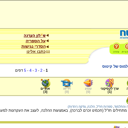
על הספריה
הסדרי נגישות
כתבו אלינו
למוס של קיטוס
1
-
2
-
3
-
4
-
5
דפים
ערך לקסיקוני
שמע
וידיאו
אתרים
]
3
[
]
0
[
]
0
[
]
1
[
 והתלמוד
,
ספרות חז"ל
,
הלכה
,
צדקה (יהדות)
תחילים חז"ל (חכמינו זכרם לברכה), באמצעות ההלכה, לעצב את העקרונות למערכת